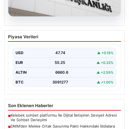
07.08.2026
DMM’den Mekke Ortak Savunma Paktı
Piyasa Verileri
Hakkındaki İddialara Resmi Yanıt
Dezenformasyonla Mücadele Merkezi (DMM), Türkiye,
Suudi Arabistan ve Pakistan arasında imzalandığı
USD
47.74
▲ +0.18%
belirtilen Mekke Ortak…
EUR
55.25
▲ +0.32%
ALTIN
6660.6
▲ +2.59%
BTC
3091277
▲ +1.00%
Son Eklenen Haberler
Kelebek sohbet platformu İle Dijital İletişimin Seviyeli Adresi
■
Ve Sohbet Deneyimi
DMM’den Mekke Ortak Savunma Paktı Hakkındaki İddialara
■