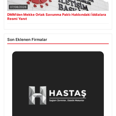
07/08/2026
DMM’den Mekke Ortak Savunma Paktı Hakkındaki İddialara
Resmi Yanıt
Son Eklenen Firmalar