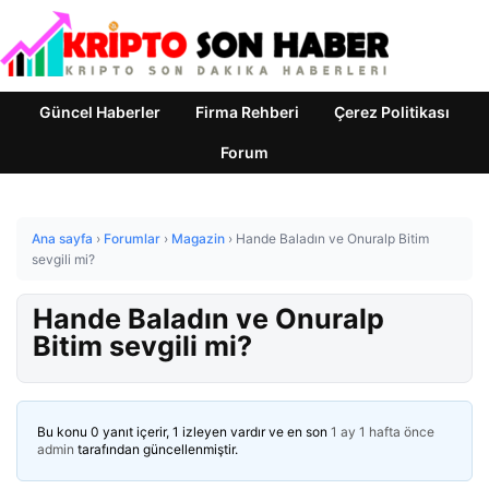
Güncel Haberler
Firma Rehberi
Çerez Politikası
Forum
Ana sayfa
›
Forumlar
›
Magazin
›
Hande Baladın ve Onuralp Bitim
sevgili mi?
Hande Baladın ve Onuralp
Bitim sevgili mi?
Bu konu 0 yanıt içerir, 1 izleyen vardır ve en son
1 ay 1 hafta önce
admin
tarafından güncellenmiştir.