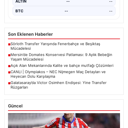
ALTIN
--
--
BTC
--
--
Son Eklenen Haberler
Sörloth Transfer Yarışında Fenerbahçe ve Beşiktaş
■
Mücadelesi
Mersin’de Domates Konservesi Patlaması: 9 Aylık Bebeğin
■
Yaşam Mücadelesi
Açık Alan Mekanlarında Kalite ve bahçe mutfağı Çözümleri
■
CANLI | Olympiakos – NEC Nijmegen Maç Detayları ve
■
Heyecan Dolu Karşılaşma
Galatasaray’da Victor Osimhen Endişesi: Yine Transfer
■
Rüzgarları
Güncel