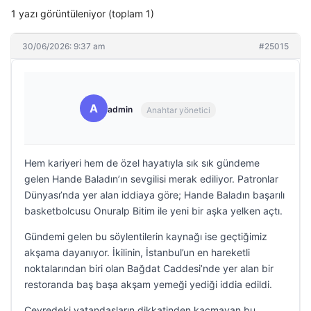
1 yazı görüntüleniyor (toplam 1)
30/06/2026: 9:37 am
#25015
A
admin
Anahtar yönetici
Hem kariyeri hem de özel hayatıyla sık sık gündeme
gelen Hande Baladın’ın sevgilisi merak ediliyor. Patronlar
Dünyası’nda yer alan iddiaya göre; Hande Baladın başarılı
basketbolcusu Onuralp Bitim ile yeni bir aşka yelken açtı.
Gündemi gelen bu söylentilerin kaynağı ise geçtiğimiz
akşama dayanıyor. İkilinin, İstanbul’un en hareketli
noktalarından biri olan Bağdat Caddesi’nde yer alan bir
restoranda baş başa akşam yemeği yediği iddia edildi.
Çevredeki vatandaşların dikkatinden kaçmayan bu