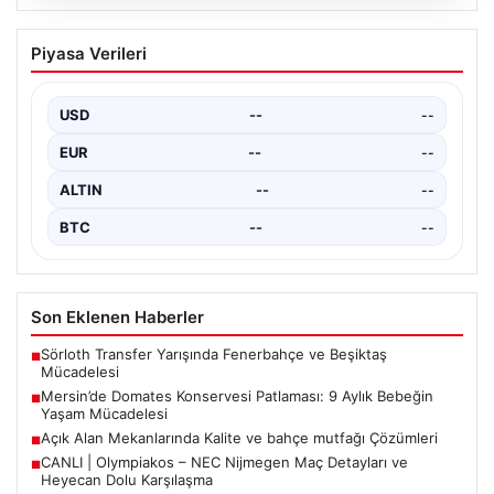
03.08.2026
Galatasaray’da Victor Osimhen
Piyasa Verileri
Endişesi: Yine Transfer Rüzgarları
Galatasaray taraftarlarının büyük sevgisiyle tanınan
Victor Osimhen, Avrupa futbolunun devleri arasındaki
USD
--
--
yerini korumaya devam…
EUR
--
--
ALTIN
--
--
BTC
--
--
Son Eklenen Haberler
Sörloth Transfer Yarışında Fenerbahçe ve Beşiktaş
■
Mücadelesi
Mersin’de Domates Konservesi Patlaması: 9 Aylık Bebeğin
■
Yaşam Mücadelesi
Açık Alan Mekanlarında Kalite ve bahçe mutfağı Çözümleri
■
CANLI | Olympiakos – NEC Nijmegen Maç Detayları ve
■
Heyecan Dolu Karşılaşma