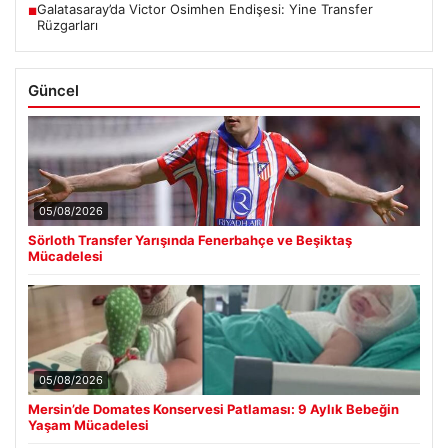
Galatasaray’da Victor Osimhen Endişesi: Yine Transfer
■
Rüzgarları
Güncel
05/08/2026
Sörloth Transfer Yarışında Fenerbahçe ve Beşiktaş
Mücadelesi
05/08/2026
Mersin’de Domates Konservesi Patlaması: 9 Aylık Bebeğin
Yaşam Mücadelesi