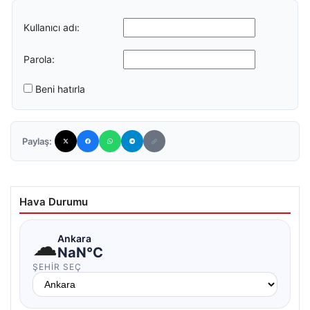
Kullanıcı adı:
Parola:
Beni hatırla
Paylaş:
Hava Durumu
☁
Ankara
NaN°C
ŞEHIR SEÇ