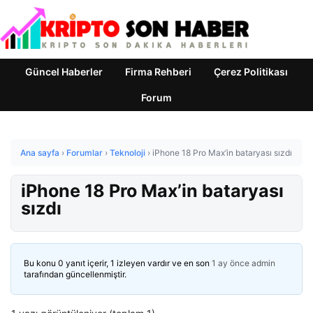
Güncel Haberler
Firma Rehberi
Çerez Politikası
Forum
Ana sayfa
›
Forumlar
›
Teknoloji
›
iPhone 18 Pro Max’in bataryası sızdı
iPhone 18 Pro Max’in bataryası
sızdı
Bu konu 0 yanıt içerir, 1 izleyen vardır ve en son
1 ay önce
admin
tarafından güncellenmiştir.