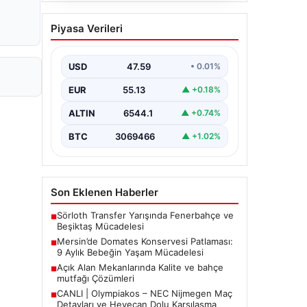
Açık Alan Mekanlarında
Piyasa Verileri
Kalite ve bahçe mutfağı
Çözümleri
USD
47.59
• 0.01%
Günümüz dünyasında açık hava
dinlenme alanları, evlerin en önemli
EUR
55.13
▲ +0.18%
alanlarından biri haline gelmiştir.
Yeşille…
ALTIN
6544.1
▲ +0.74%
BTC
3069466
▲ +1.02%
Son Eklenen Haberler
Sörloth Transfer Yarışında Fenerbahçe ve
■
Beşiktaş Mücadelesi
Mersin’de Domates Konservesi Patlaması:
■
9 Aylık Bebeğin Yaşam Mücadelesi
Açık Alan Mekanlarında Kalite ve bahçe
■
mutfağı Çözümleri
CANLI | Olympiakos – NEC Nijmegen Maç
■
Detayları ve Heyecan Dolu Karşılaşma