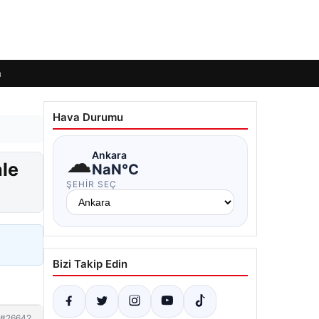
m
Hava Durumu
☁
Ankara
ale
NaN°C
ŞEHIR SEÇ
Bizi Takip Edin
#26642