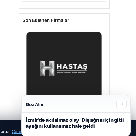
Son Eklenen Firmalar
×
Göz Atın
Hastaş Beton
İzmir’de akılalmaz olay! Diş ağrısı için gitti
26/05/2026
ayağını kullanamaz hale geldi
ıyoruz.
Çerez Politikamız
Reddet
Kabul Et