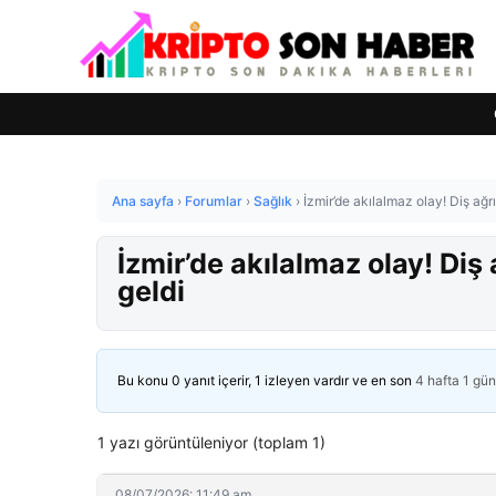
Ana sayfa
›
Forumlar
›
Sağlık
›
İzmir’de akılalmaz olay! Diş ağrı
İzmir’de akılalmaz olay! Diş 
geldi
Bu konu 0 yanıt içerir, 1 izleyen vardır ve en son
4 hafta 1 gü
1 yazı görüntüleniyor (toplam 1)
08/07/2026: 11:49 am