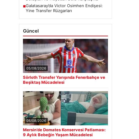
Galatasaray’da Victor Osimhen Endişesi:
■
Yine Transfer Rüzgarları
Güncel
05/08/2026
Sörloth Transfer Yarışında Fenerbahçe ve
Beşiktaş Mücadelesi
05/08/2026
Mersin’de Domates Konservesi Patlaması:
9 Aylık Bebeğin Yaşam Mücadelesi