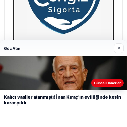
×
Göz Atın
Hastaş Beton
26/05/2026
Web sitemizi nasıl kullandığınızı daha iyi anlayabilmek,
Güncel Haberler
deneyiminizi kişiselleştirmek ve geliştirmek amacıyla çerezler
kullanıyoruz.
Çerez Politikamız
Kalıcı vasiler atanmıştı! İnan Kıraç’ın evliliğinde kesin
karar çıktı
Reddet
Kabul Et
© 2026 Kripto Para Haberleri
Tercüme Bürosu
|
Malta Dil Okulu
|
lemagrup.com.tr