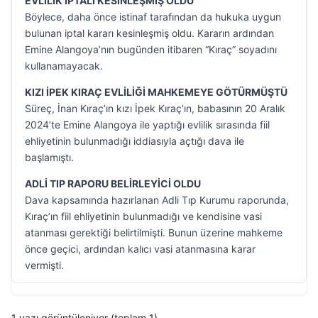
EVLİLİK İPTALİ KESİNLEŞMİŞ OLDU
Böylece, daha önce istinaf tarafından da hukuka uygun
bulunan iptal kararı kesinleşmiş oldu. Kararın ardından
Emine Alangoya’nın bugünden itibaren “Kıraç” soyadını
kullanamayacak.
KIZI İPEK KIRAÇ EVLİLİĞİ MAHKEMEYE GÖTÜRMÜŞTÜ
Süreç, İnan Kıraç’ın kızı İpek Kıraç’ın, babasının 20 Aralık
2024’te Emine Alangoya ile yaptığı evlilik sırasında fiil
ehliyetinin bulunmadığı iddiasıyla açtığı dava ile
başlamıştı.
ADLİ TIP RAPORU BELİRLEYİCİ OLDU
Dava kapsamında hazırlanan Adli Tıp Kurumu raporunda,
Kıraç’ın fiil ehliyetinin bulunmadığı ve kendisine vasi
atanması gerektiği belirtilmişti. Bunun üzerine mahkeme
önce geçici, ardından kalıcı vasi atanmasına karar
vermişti.
1 yazı görüntüleniyor (toplam 1)