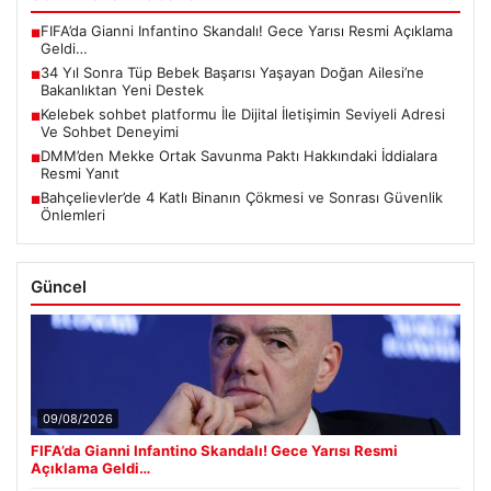
FIFA’da Gianni Infantino Skandalı! Gece Yarısı Resmi Açıklama
■
Geldi…
34 Yıl Sonra Tüp Bebek Başarısı Yaşayan Doğan Ailesi’ne
■
Bakanlıktan Yeni Destek
Kelebek sohbet platformu İle Dijital İletişimin Seviyeli Adresi
■
Ve Sohbet Deneyimi
DMM’den Mekke Ortak Savunma Paktı Hakkındaki İddialara
■
Resmi Yanıt
Bahçelievler’de 4 Katlı Binanın Çökmesi ve Sonrası Güvenlik
■
Önlemleri
Güncel
09/08/2026
FIFA’da Gianni Infantino Skandalı! Gece Yarısı Resmi
Açıklama Geldi…