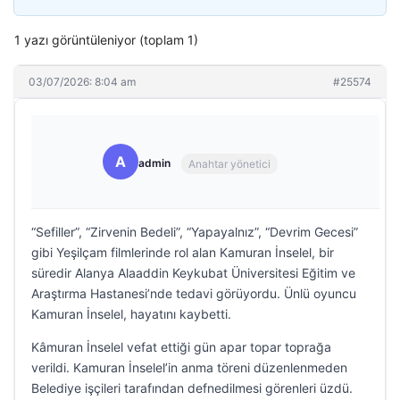
1 yazı görüntüleniyor (toplam 1)
03/07/2026: 8:04 am
#25574
A
admin
Anahtar yönetici
“Sefiller”, “Zirvenin Bedeli”, “Yapayalnız”, “Devrim Gecesi”
gibi Yeşilçam filmlerinde rol alan Kamuran İnselel, bir
süredir Alanya Alaaddin Keykubat Üniversitesi Eğitim ve
Araştırma Hastanesi’nde tedavi görüyordu. Ünlü oyuncu
Kamuran İnselel, hayatını kaybetti.
Kâmuran İnselel vefat ettiği gün apar topar toprağa
verildi. Kamuran İnselel’in anma töreni düzenlenmeden
Belediye işçileri tarafından defnedilmesi görenleri üzdü.