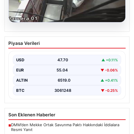
06.08.2026
Bahçelievler’de 4 Katlı Binanın Çökmesi
Piyasa Verileri
ve Sonrası Güvenlik Önlemleri
Bahçelievler ilçesinde, gece saatlerinde yaşanan olay,
bölge sakinleri ve yetkilileri korkutan anlara sahne oldu.
USD
47.70
▲ +0.11%
…
EUR
55.04
▼ -0.06%
ALTIN
6519.0
▲ +0.41%
BTC
3061248
▼ -0.25%
Son Eklenen Haberler
DMM’den Mekke Ortak Savunma Paktı Hakkındaki İddialara
■
Resmi Yanıt