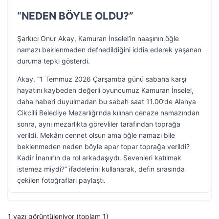
“NEDEN BÖYLE OLDU?”
Şarkıcı Onur Akay, Kamuran İnselel’in naaşının öğle
namazı beklenmeden defnedildiğini iddia ederek yaşanan
duruma tepki gösterdi.
Akay, “1 Temmuz 2026 Çarşamba günü sabaha karşı
hayatını kaybeden değerli oyuncumuz Kamuran İnselel,
daha haberi duyulmadan bu sabah saat 11.00’de Alanya
Cikcilli Belediye Mezarlığı’nda kılınan cenaze namazından
sonra, aynı mezarlıkta görevliler tarafından toprağa
verildi. Mekânı cennet olsun ama öğle namazı bile
beklenmeden neden böyle apar topar toprağa verildi?
Kadir İnanır’ın da rol arkadaşıydı. Sevenleri katılmak
istemez miydi?” ifadelerini kullanarak, defin sırasında
çekilen fotoğrafları paylaştı.
1 yazı görüntüleniyor (toplam 1)