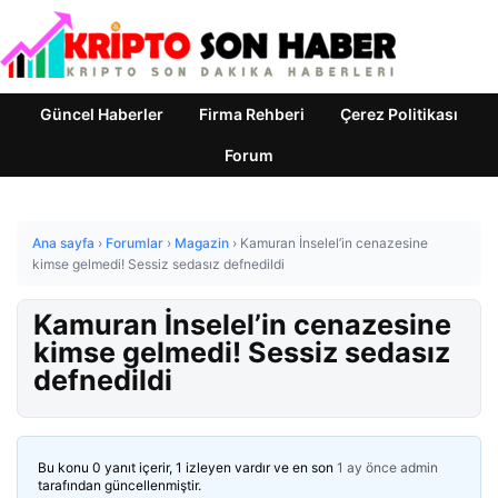
Güncel Haberler
Firma Rehberi
Çerez Politikası
Forum
Ana sayfa
›
Forumlar
›
Magazin
›
Kamuran İnselel’in cenazesine
kimse gelmedi! Sessiz sedasız defnedildi
Kamuran İnselel’in cenazesine
kimse gelmedi! Sessiz sedasız
defnedildi
Bu konu 0 yanıt içerir, 1 izleyen vardır ve en son
1 ay önce
admin
tarafından güncellenmiştir.