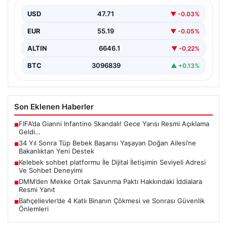
Yeni Destek
USD
47.71
▼ -0.03%
Uzun yıllardır çocuk özlemi çeken Adıyamanlı Doğan
ailesi, evliliklerinin 34. yılında tüp bebek yöntemiyle…
EUR
55.19
▼ -0.05%
ALTIN
6646.1
▼ -0.22%
BTC
3096839
▲ +0.13%
Son Eklenen Haberler
FIFA’da Gianni Infantino Skandalı! Gece Yarısı Resmi Açıklama
■
Geldi…
34 Yıl Sonra Tüp Bebek Başarısı Yaşayan Doğan Ailesi’ne
■
Bakanlıktan Yeni Destek
Kelebek sohbet platformu İle Dijital İletişimin Seviyeli Adresi
■
Ve Sohbet Deneyimi
DMM’den Mekke Ortak Savunma Paktı Hakkındaki İddialara
■
Resmi Yanıt
Bahçelievler’de 4 Katlı Binanın Çökmesi ve Sonrası Güvenlik
■
Önlemleri