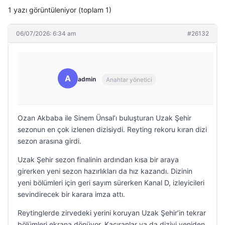
1 yazı görüntüleniyor (toplam 1)
06/07/2026: 6:34 am
#26132
A
admin
Anahtar yönetici
Ozan Akbaba ile Sinem Ünsal’ı buluşturan Uzak Şehir
sezonun en çok izlenen dizisiydi. Reyting rekoru kıran dizi
sezon arasına girdi.
Uzak Şehir sezon finalinin ardından kısa bir araya
girerken yeni sezon hazırlıkları da hız kazandı. Dizinin
yeni bölümleri için geri sayım sürerken Kanal D, izleyicileri
sevindirecek bir karara imza attı.
Reytinglerde zirvedeki yerini koruyan Uzak Şehir’in tekrar
bölümleri ekrana dönüyor. Kaçıranlar ya da diziyi yeniden