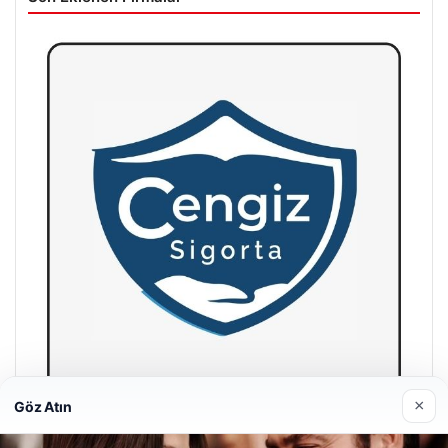
×
Göz Atın
Hastaş Beton