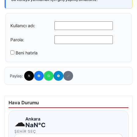
Kullanıcı adı:
Parola:
Beni hatırla
Paylaş:
Hava Durumu
☁
Ankara
NaN°C
ŞEHIR SEÇ