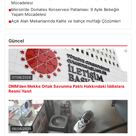
Mücadelesi
Mersin’de Domates Konservesi Patlaması: 9 Aylık Bebeğin
■
Yaşam Mücadelesi
Açık Alan Mekanlarında Kalite ve bahçe mutfağı Çözümleri
■
Güncel
07/08/2026
DMM’den Mekke Ortak Savunma Paktı Hakkındaki İddialara
Resmi Yanıt
06/08/2026