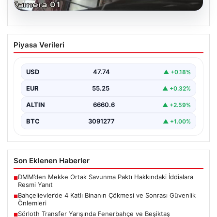
06.08.2026
Bahçelievler’de 4 Katlı Binanın Çökmesi
Piyasa Verileri
ve Sonrası Güvenlik Önlemleri
Bahçelievler ilçesinde, gece saatlerinde yaşanan olay,
bölge sakinleri ve yetkilileri korkutan anlara sahne oldu.
USD
47.74
▲ +0.18%
…
EUR
55.25
▲ +0.32%
ALTIN
6660.6
▲ +2.59%
BTC
3091277
▲ +1.00%
Son Eklenen Haberler
DMM’den Mekke Ortak Savunma Paktı Hakkındaki İddialara
■
Resmi Yanıt
Bahçelievler’de 4 Katlı Binanın Çökmesi ve Sonrası Güvenlik
■
Önlemleri
Sörloth Transfer Yarışında Fenerbahçe ve Beşiktaş
■