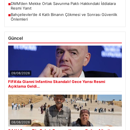
DMM’den Mekke Ortak Savunma Paktı Hakkındaki İddialara
■
Resmi Yanıt
Bahçelievler’de 4 Katlı Binanın Çökmesi ve Sonrası Güvenlik
■
Önlemleri
Güncel
09/08/2026
FIFA’da Gianni Infantino Skandalı! Gece Yarısı Resmi
Açıklama Geldi…
08/08/2026