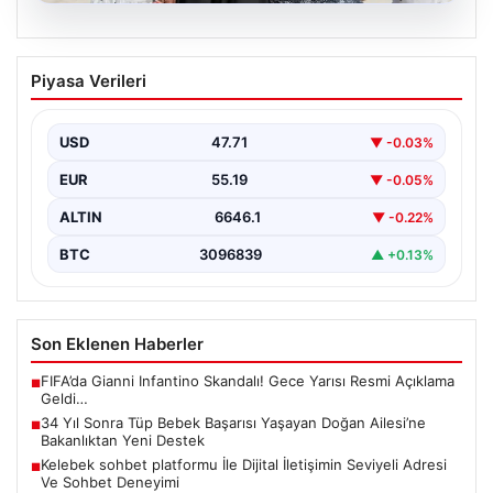
08.08.2026
34 Yıl Sonra Tüp Bebek Başarısı
Piyasa Verileri
Yaşayan Doğan Ailesi’ne Bakanlıktan
Yeni Destek
USD
47.71
▼ -0.03%
Uzun yıllardır çocuk özlemi çeken Adıyamanlı Doğan
ailesi, evliliklerinin 34. yılında tüp bebek yöntemiyle…
EUR
55.19
▼ -0.05%
ALTIN
6646.1
▼ -0.22%
BTC
3096839
▲ +0.13%
Son Eklenen Haberler
FIFA’da Gianni Infantino Skandalı! Gece Yarısı Resmi Açıklama
■
Geldi…
34 Yıl Sonra Tüp Bebek Başarısı Yaşayan Doğan Ailesi’ne
■
Bakanlıktan Yeni Destek
Kelebek sohbet platformu İle Dijital İletişimin Seviyeli Adresi
■
Ve Sohbet Deneyimi