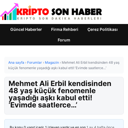
Güncel Haberler
Firma Rehberi
Çerez Politikası
Forum
Ana sayfa
›
Forumlar
›
Magazin
›
Mehmet Ali Erbil kendisinden 48 yaş
küçük fenomenle yaşadığı aşkı kabul etti! ‘Evimde saatlerce…’
Mehmet Ali Erbil kendisinden
48 yaş küçük fenomenle
yaşadığı aşkı kabul etti!
‘Evimde saatlerce…’
Bu konu 0 yanıt içerir, 1 izleyen vardır ve en son
1 ay 4 hafta önce