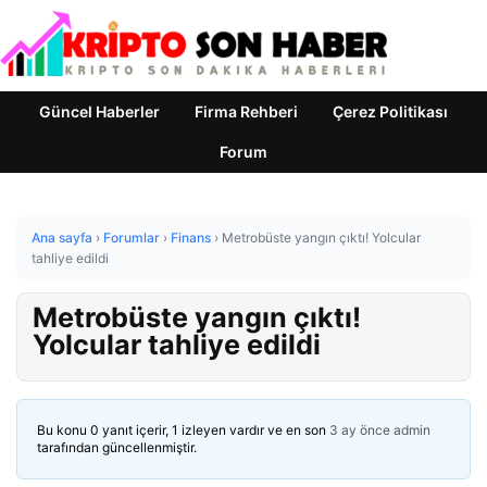
Güncel Haberler
Firma Rehberi
Çerez Politikası
Forum
Ana sayfa
›
Forumlar
›
Finans
›
Metrobüste yangın çıktı! Yolcular
tahliye edildi
Metrobüste yangın çıktı!
Yolcular tahliye edildi
Bu konu 0 yanıt içerir, 1 izleyen vardır ve en son
3 ay önce
admin
tarafından güncellenmiştir.