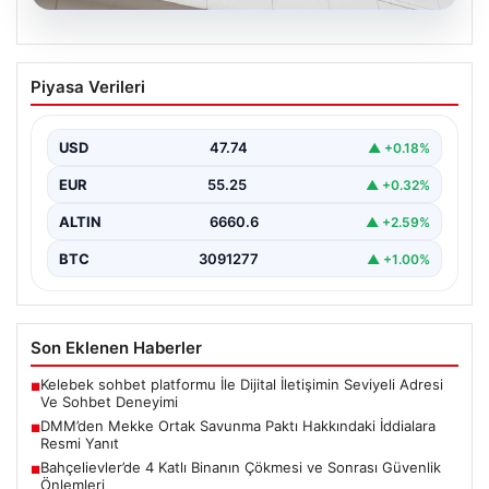
07.08.2026
DMM’den Mekke Ortak Savunma Paktı
Piyasa Verileri
Hakkındaki İddialara Resmi Yanıt
Dezenformasyonla Mücadele Merkezi (DMM), Türkiye,
Suudi Arabistan ve Pakistan arasında imzalandığı
USD
47.74
▲ +0.18%
belirtilen Mekke Ortak…
EUR
55.25
▲ +0.32%
ALTIN
6660.6
▲ +2.59%
BTC
3091277
▲ +1.00%
Son Eklenen Haberler
Kelebek sohbet platformu İle Dijital İletişimin Seviyeli Adresi
■
Ve Sohbet Deneyimi
DMM’den Mekke Ortak Savunma Paktı Hakkındaki İddialara
■
Resmi Yanıt
Bahçelievler’de 4 Katlı Binanın Çökmesi ve Sonrası Güvenlik
■
Önlemleri