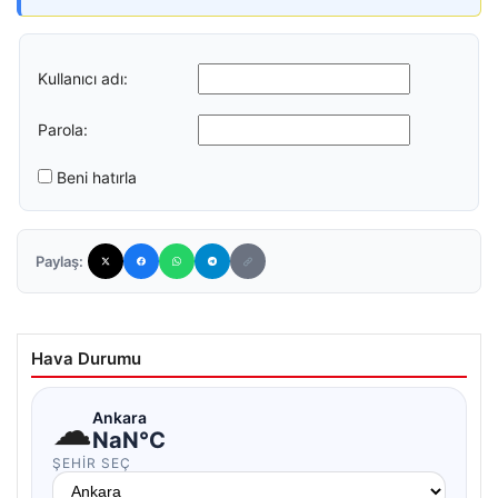
Kullanıcı adı:
Parola:
Beni hatırla
Paylaş:
Hava Durumu
☁
Ankara
NaN°C
ŞEHIR SEÇ