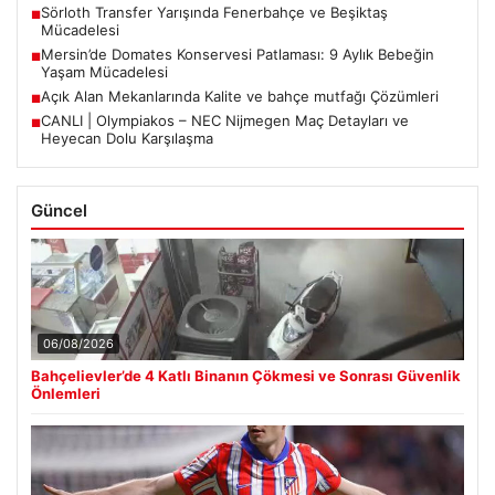
Sörloth Transfer Yarışında Fenerbahçe ve Beşiktaş
■
Mücadelesi
Mersin’de Domates Konservesi Patlaması: 9 Aylık Bebeğin
■
Yaşam Mücadelesi
Açık Alan Mekanlarında Kalite ve bahçe mutfağı Çözümleri
■
CANLI | Olympiakos – NEC Nijmegen Maç Detayları ve
■
Heyecan Dolu Karşılaşma
Güncel
06/08/2026
Bahçelievler’de 4 Katlı Binanın Çökmesi ve Sonrası Güvenlik
Önlemleri