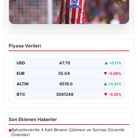
05.08.2026
Sörloth Transfer Yarışında Fenerbahçe
Piyasa Verileri
ve Beşiktaş Mücadelesi
Türkiye'de transfer dönemi yoğun bir rekabet ortamına
sahne olurken, Süper Lig’in iki büyük devi,…
USD
47.70
▲ +0.11%
EUR
55.04
▼ -0.06%
ALTIN
6519.0
▲ +0.41%
BTC
3061248
▼ -0.25%
Son Eklenen Haberler
Bahçelievler’de 4 Katlı Binanın Çökmesi ve Sonrası Güvenlik
■
Önlemleri