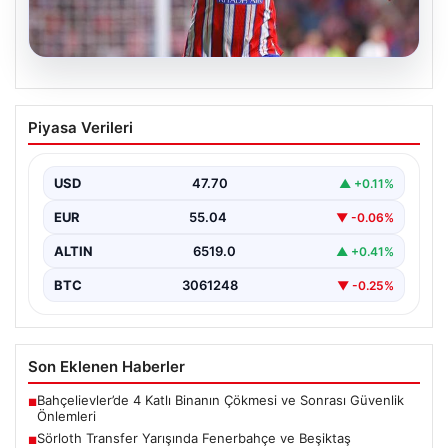
05.08.2026
Sörloth Transfer Yarışında Fenerbahçe
Piyasa Verileri
ve Beşiktaş Mücadelesi
Türkiye'de transfer dönemi yoğun bir rekabet ortamına
sahne olurken, Süper Lig’in iki büyük devi,…
USD
47.70
▲ +0.11%
EUR
55.04
▼ -0.06%
ALTIN
6519.0
▲ +0.41%
BTC
3061248
▼ -0.25%
Son Eklenen Haberler
Bahçelievler’de 4 Katlı Binanın Çökmesi ve Sonrası Güvenlik
■
Önlemleri
Sörloth Transfer Yarışında Fenerbahçe ve Beşiktaş
■