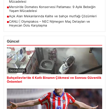
Mücadelesi
Mersin’de Domates Konservesi Patlaması: 9 Aylık Bebeğin
■
Yaşam Mücadelesi
Açık Alan Mekanlarında Kalite ve bahçe mutfağı Çözümleri
■
CANLI | Olympiakos – NEC Nijmegen Maç Detayları ve
■
Heyecan Dolu Karşılaşma
Güncel
06/08/2026
Bahçelievler’de 4 Katlı Binanın Çökmesi ve Sonrası Güvenlik
Önlemleri