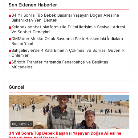
Son Eklenen Haberler
34 Yıl Sonra Tüp Bebek Başarısı Yaşayan Doğan Ailesi’ne
■
Bakanlıktan Yeni Destek
Kelebek sohbet platformu İle Dijital İletişimin Seviyeli Adresi
■
Ve Sohbet Deneyimi
DMM’den Mekke Ortak Savunma Paktı Hakkındaki İddialara
■
Resmi Yanıt
Bahçelievler’de 4 Katlı Binanın Çökmesi ve Sonrası Güvenlik
■
Önlemleri
Sörloth Transfer Yarışında Fenerbahçe ve Beşiktaş
■
Mücadelesi
Güncel
08/08/2026
34 Yıl Sonra Tüp Bebek Başarısı Yaşayan Doğan Ailesi’ne
Bakanlıktan Yeni Destek