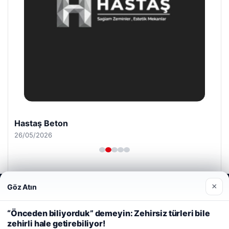
Hastaş Beton
26/05/2026
×
Göz Atın
Web sitemizi nasıl kullandığınızı daha iyi anlayabilmek,
deneyiminizi kişiselleştirmek ve geliştirmek amacıyla çerezler
kullanıyoruz.
Çerez Politikamız
“Önceden biliyorduk” demeyin: Zehirsiz türleri bile
© 2026 Kripto Para Haberleri
zehirli hale getirebiliyor!
Reddet
Kabul Et