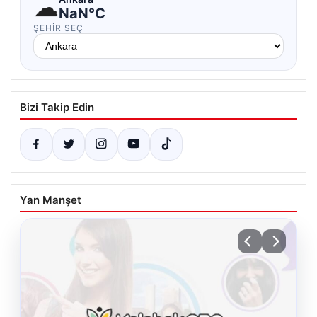
☁
NaN°C
ŞEHIR SEÇ
Bizi Takip Edin
Yan Manşet