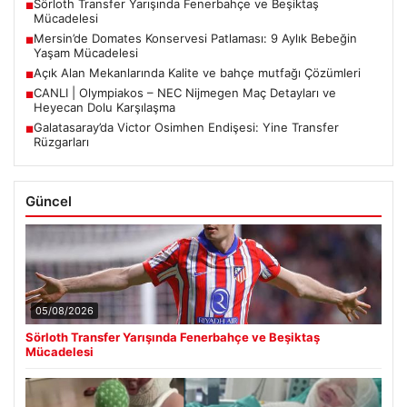
Sörloth Transfer Yarışında Fenerbahçe ve Beşiktaş
■
Mücadelesi
Mersin’de Domates Konservesi Patlaması: 9 Aylık Bebeğin
■
Yaşam Mücadelesi
Açık Alan Mekanlarında Kalite ve bahçe mutfağı Çözümleri
■
CANLI | Olympiakos – NEC Nijmegen Maç Detayları ve
■
Heyecan Dolu Karşılaşma
Galatasaray’da Victor Osimhen Endişesi: Yine Transfer
■
Rüzgarları
Güncel
05/08/2026
Sörloth Transfer Yarışında Fenerbahçe ve Beşiktaş
Mücadelesi