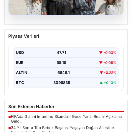
08.08.2026
34 Yıl Sonra Tüp Bebek Başarısı
Piyasa Verileri
Yaşayan Doğan Ailesi’ne Bakanlıktan
Yeni Destek
USD
47.71
▼ -0.03%
Uzun yıllardır çocuk özlemi çeken Adıyamanlı Doğan
ailesi, evliliklerinin 34. yılında tüp bebek yöntemiyle…
EUR
55.19
▼ -0.05%
ALTIN
6646.1
▼ -0.22%
BTC
3096839
▲ +0.13%
Son Eklenen Haberler
FIFA’da Gianni Infantino Skandalı! Gece Yarısı Resmi Açıklama
■
Geldi…
34 Yıl Sonra Tüp Bebek Başarısı Yaşayan Doğan Ailesi’ne
■