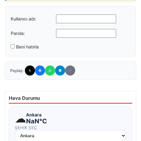
Kullanıcı adı:
Parola:
Beni hatırla
Paylaş:
Hava Durumu
☁
Ankara
NaN°C
ŞEHIR SEÇ