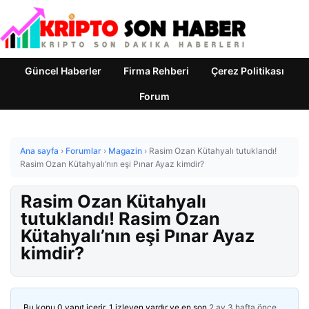
Güncel Haberler
Firma Rehberi
Çerez Politikası
Forum
Ana sayfa
›
Forumlar
›
Magazin
›
Rasim Ozan Kütahyalı tutuklandı!
Rasim Ozan Kütahyalı’nın eşi Pınar Ayaz kimdir?
Rasim Ozan Kütahyalı
tutuklandı! Rasim Ozan
Kütahyalı’nın eşi Pınar Ayaz
kimdir?
Bu konu 0 yanıt içerir, 1 izleyen vardır ve en son
2 ay 3 hafta önce