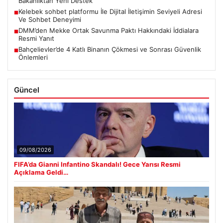
Bakanlıktan Yeni Destek
Kelebek sohbet platformu İle Dijital İletişimin Seviyeli Adresi
■
Ve Sohbet Deneyimi
DMM’den Mekke Ortak Savunma Paktı Hakkındaki İddialara
■
Resmi Yanıt
Bahçelievler’de 4 Katlı Binanın Çökmesi ve Sonrası Güvenlik
■
Önlemleri
Güncel
09/08/2026
FIFA’da Gianni Infantino Skandalı! Gece Yarısı Resmi
Açıklama Geldi…