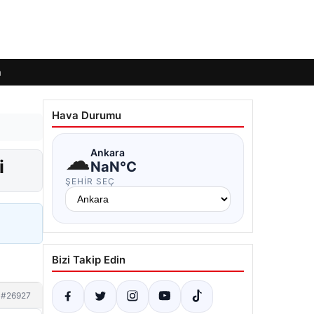
m
Hava Durumu
☁
Ankara
i
NaN°C
ŞEHIR SEÇ
Bizi Takip Edin
#26927