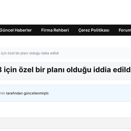
Güncel Haberler
Firma Rehberi
Çerez Politikası
Foru
in özel bir planı olduğu iddia edildi
çin özel bir planı olduğu iddia edild
min
tarafından güncellenmiştir.