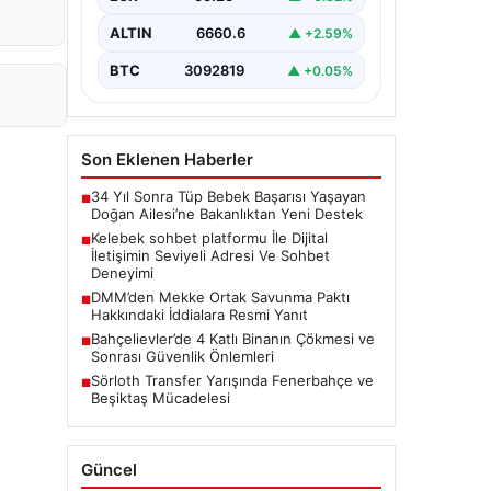
bir şekilde iletişim kurması ciddi bir
değer barındırmaktadır. Halen pek…
ALTIN
6660.6
▲ +2.59%
BTC
3092819
▲ +0.05%
Son Eklenen Haberler
34 Yıl Sonra Tüp Bebek Başarısı Yaşayan
■
Doğan Ailesi’ne Bakanlıktan Yeni Destek
Kelebek sohbet platformu İle Dijital
■
İletişimin Seviyeli Adresi Ve Sohbet
Deneyimi
DMM’den Mekke Ortak Savunma Paktı
■
Hakkındaki İddialara Resmi Yanıt
Bahçelievler’de 4 Katlı Binanın Çökmesi ve
■
Sonrası Güvenlik Önlemleri
Sörloth Transfer Yarışında Fenerbahçe ve
■
Beşiktaş Mücadelesi
Güncel