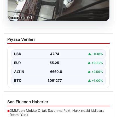
06.08.2026
Bahçelievler’de 4 Katlı Binanın Çökmesi
Piyasa Verileri
ve Sonrası Güvenlik Önlemleri
Bahçelievler ilçesinde, gece saatlerinde yaşanan olay,
bölge sakinleri ve yetkilileri korkutan anlara sahne oldu.
USD
47.74
▲ +0.18%
…
EUR
55.25
▲ +0.32%
ALTIN
6660.6
▲ +2.59%
BTC
3091277
▲ +1.00%
Son Eklenen Haberler
DMM’den Mekke Ortak Savunma Paktı Hakkındaki İddialara
■
Resmi Yanıt