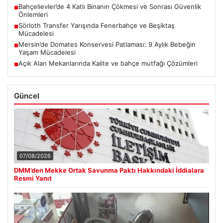
Bahçelievler’de 4 Katlı Binanın Çökmesi ve Sonrası Güvenlik
■
Önlemleri
Sörloth Transfer Yarışında Fenerbahçe ve Beşiktaş
■
Mücadelesi
Mersin’de Domates Konservesi Patlaması: 9 Aylık Bebeğin
■
Yaşam Mücadelesi
Açık Alan Mekanlarında Kalite ve bahçe mutfağı Çözümleri
■
Güncel
07/08/2026
DMM’den Mekke Ortak Savunma Paktı Hakkındaki İddialara
Resmi Yanıt