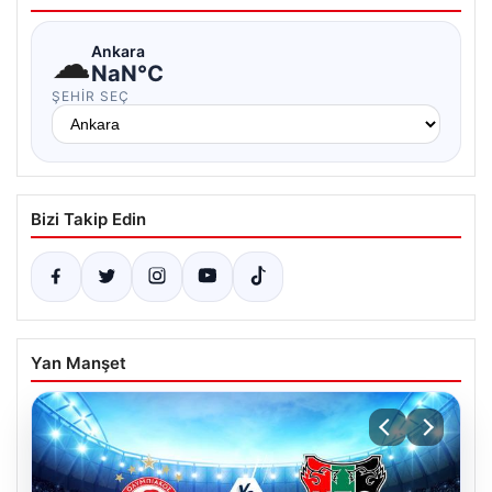
☁
Ankara
NaN°C
ŞEHIR SEÇ
Bizi Takip Edin
Yan Manşet