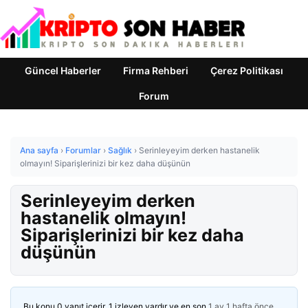
Güncel Haberler
Firma Rehberi
Çerez Politikası
Forum
Ana sayfa
›
Forumlar
›
Sağlık
›
Serinleyeyim derken hastanelik
olmayın! Siparişlerinizi bir kez daha düşünün
Serinleyeyim derken
hastanelik olmayın!
Siparişlerinizi bir kez daha
düşünün
Bu konu 0 yanıt içerir, 1 izleyen vardır ve en son
1 ay 1 hafta önce