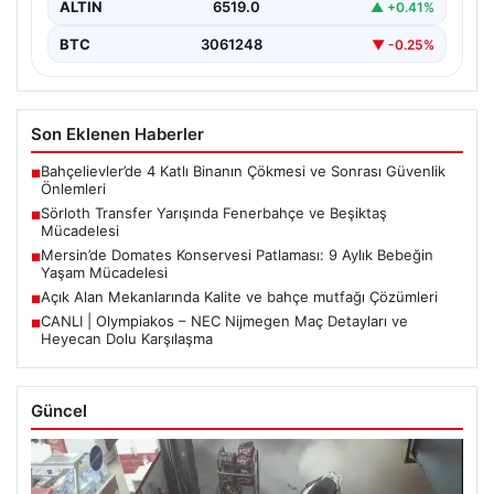
ALTIN
6519.0
▲ +0.41%
BTC
3061248
▼ -0.25%
Son Eklenen Haberler
Bahçelievler’de 4 Katlı Binanın Çökmesi ve Sonrası Güvenlik
■
Önlemleri
Sörloth Transfer Yarışında Fenerbahçe ve Beşiktaş
■
Mücadelesi
Mersin’de Domates Konservesi Patlaması: 9 Aylık Bebeğin
■
Yaşam Mücadelesi
Açık Alan Mekanlarında Kalite ve bahçe mutfağı Çözümleri
■
CANLI | Olympiakos – NEC Nijmegen Maç Detayları ve
■
Heyecan Dolu Karşılaşma
Güncel