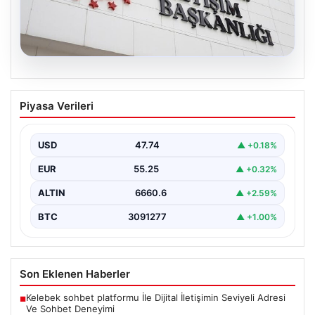
07.08.2026
DMM’den Mekke Ortak Savunma Paktı
Piyasa Verileri
Hakkındaki İddialara Resmi Yanıt
Dezenformasyonla Mücadele Merkezi (DMM), Türkiye,
Suudi Arabistan ve Pakistan arasında imzalandığı
USD
47.74
▲ +0.18%
belirtilen Mekke Ortak…
EUR
55.25
▲ +0.32%
ALTIN
6660.6
▲ +2.59%
BTC
3091277
▲ +1.00%
Son Eklenen Haberler
Kelebek sohbet platformu İle Dijital İletişimin Seviyeli Adresi
■
Ve Sohbet Deneyimi