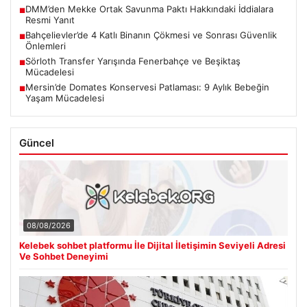
DMM’den Mekke Ortak Savunma Paktı Hakkındaki İddialara
■
Resmi Yanıt
Bahçelievler’de 4 Katlı Binanın Çökmesi ve Sonrası Güvenlik
■
Önlemleri
Sörloth Transfer Yarışında Fenerbahçe ve Beşiktaş
■
Mücadelesi
Mersin’de Domates Konservesi Patlaması: 9 Aylık Bebeğin
■
Yaşam Mücadelesi
Güncel
08/08/2026
Kelebek sohbet platformu İle Dijital İletişimin Seviyeli Adresi
Ve Sohbet Deneyimi