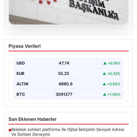
07.08.2026
DMM’den Mekke Ortak Savunma Paktı
Piyasa Verileri
Hakkındaki İddialara Resmi Yanıt
Dezenformasyonla Mücadele Merkezi (DMM), Türkiye,
Suudi Arabistan ve Pakistan arasında imzalandığı
USD
47.74
▲ +0.18%
belirtilen Mekke Ortak…
EUR
55.25
▲ +0.32%
ALTIN
6660.6
▲ +2.59%
BTC
3091277
▲ +1.00%
Son Eklenen Haberler
Kelebek sohbet platformu İle Dijital İletişimin Seviyeli Adresi
■
Ve Sohbet Deneyimi