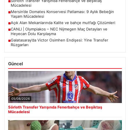
Sörloth Transfer Yarışında Fenerbahçe ve Beşiktaş
■
Mücadelesi
Mersin’de Domates Konservesi Patlaması: 9 Aylık Bebeğin
■
Yaşam Mücadelesi
Açık Alan Mekanlarında Kalite ve bahçe mutfağı Çözümleri
■
CANLI | Olympiakos – NEC Nijmegen Maç Detayları ve
■
Heyecan Dolu Karşılaşma
Galatasaray’da Victor Osimhen Endişesi: Yine Transfer
■
Rüzgarları
Güncel
05/08/2026
Sörloth Transfer Yarışında Fenerbahçe ve Beşiktaş
Mücadelesi