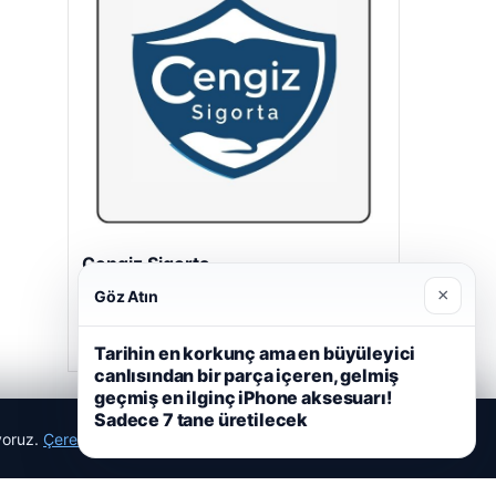
Hastaş Beton
26/05/2026
×
Göz Atın
Tarihin en korkunç ama en büyüleyici
canlısından bir parça içeren, gelmiş
geçmiş en ilginç iPhone aksesuarı!
Sadece 7 tane üretilecek
ıyoruz.
Çerez Politikamız
Reddet
Kabul Et