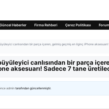
Güncel Haberler
Firma Rehberi
Çerez Politikası
Foru
üyüleyici canlısından bir parça içeren, gelmiş geçmiş en ilginç iPhone aksesuarı
üyüleyici canlısından bir parça içer
one aksesuarı! Sadece 7 tane üretile
 önce
admin
tarafından güncellenmiştir.