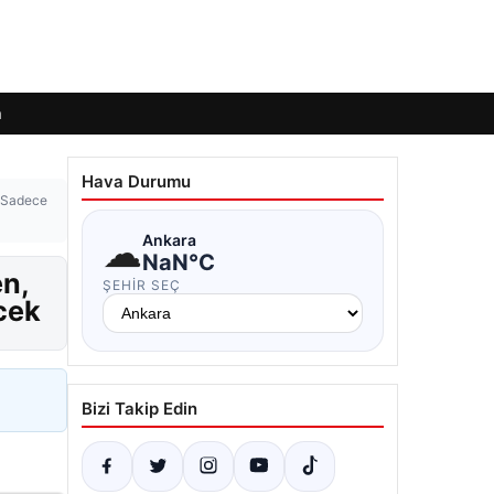
m
Hava Durumu
! Sadece
☁
Ankara
NaN°C
en,
ŞEHIR SEÇ
cek
Bizi Takip Edin