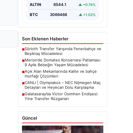
etkiledi. 19 Eylül 2023 tarihinde…
ALTIN
6544.1
▲ +0.74%
BTC
3069466
▲ +1.02%
Son Eklenen Haberler
Sörloth Transfer Yarışında Fenerbahçe ve
■
Beşiktaş Mücadelesi
Mersin’de Domates Konservesi Patlaması:
■
9 Aylık Bebeğin Yaşam Mücadelesi
Açık Alan Mekanlarında Kalite ve bahçe
■
mutfağı Çözümleri
CANLI | Olympiakos – NEC Nijmegen Maç
■
Detayları ve Heyecan Dolu Karşılaşma
Galatasaray’da Victor Osimhen Endişesi:
■
Yine Transfer Rüzgarları
Güncel