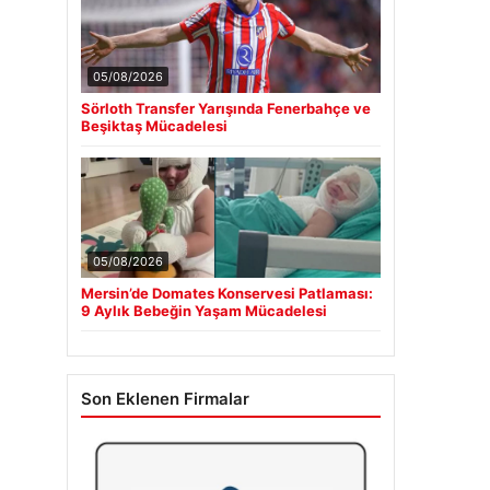
05/08/2026
Sörloth Transfer Yarışında Fenerbahçe ve
Beşiktaş Mücadelesi
05/08/2026
Mersin’de Domates Konservesi Patlaması:
9 Aylık Bebeğin Yaşam Mücadelesi
Son Eklenen Firmalar