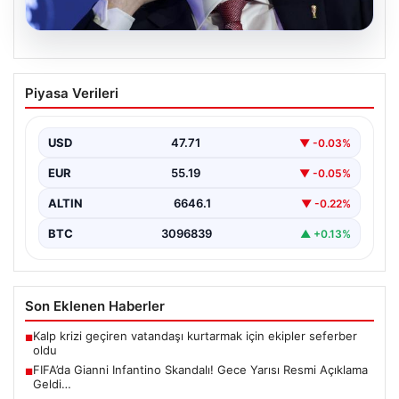
09.08.2026
FIFA’da Gianni Infantino Skandalı! Gece
Piyasa Verileri
Yarısı Resmi Açıklama Geldi…
Uluslararası futbol otoritelerinden gelen son dakika
haberleri, FIFA Başkanı Gianni Infantino’nun
USD
47.71
▼ -0.03%
gündemdeki konumu ve…
EUR
55.19
▼ -0.05%
ALTIN
6646.1
▼ -0.22%
BTC
3096839
▲ +0.13%
Son Eklenen Haberler
Kalp krizi geçiren vatandaşı kurtarmak için ekipler seferber
■
oldu
FIFA’da Gianni Infantino Skandalı! Gece Yarısı Resmi Açıklama
■
Geldi…