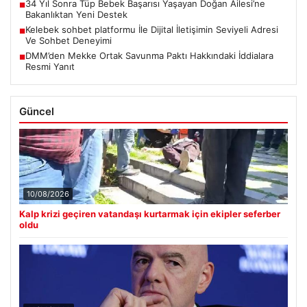
34 Yıl Sonra Tüp Bebek Başarısı Yaşayan Doğan Ailesi’ne
■
Bakanlıktan Yeni Destek
Kelebek sohbet platformu İle Dijital İletişimin Seviyeli Adresi
■
Ve Sohbet Deneyimi
DMM’den Mekke Ortak Savunma Paktı Hakkındaki İddialara
■
Resmi Yanıt
Güncel
10/08/2026
Kalp krizi geçiren vatandaşı kurtarmak için ekipler seferber
oldu