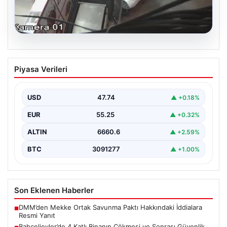
06.08.2026
Bahçelievler’de 4 Katlı Binanın Çökmesi
Piyasa Verileri
ve Sonrası Güvenlik Önlemleri
Bahçelievler ilçesinde, gece saatlerinde yaşanan olay,
bölge sakinleri ve yetkilileri korkutan anlara sahne oldu.
USD
47.74
▲ +0.18%
…
EUR
55.25
▲ +0.32%
ALTIN
6660.6
▲ +2.59%
BTC
3091277
▲ +1.00%
Son Eklenen Haberler
DMM’den Mekke Ortak Savunma Paktı Hakkındaki İddialara
■
Resmi Yanıt
Bahçelievler’de 4 Katlı Binanın Çökmesi ve Sonrası Güvenlik