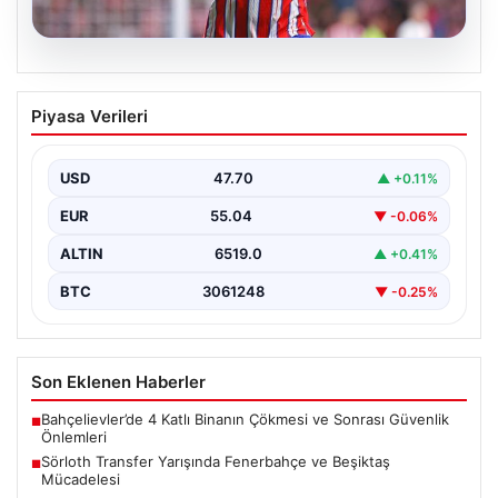
05.08.2026
Sörloth Transfer Yarışında Fenerbahçe
Piyasa Verileri
ve Beşiktaş Mücadelesi
Türkiye'de transfer dönemi yoğun bir rekabet ortamına
sahne olurken, Süper Lig’in iki büyük devi,…
USD
47.70
▲ +0.11%
EUR
55.04
▼ -0.06%
ALTIN
6519.0
▲ +0.41%
BTC
3061248
▼ -0.25%
Son Eklenen Haberler
Bahçelievler’de 4 Katlı Binanın Çökmesi ve Sonrası Güvenlik
■
Önlemleri
Sörloth Transfer Yarışında Fenerbahçe ve Beşiktaş
■
Mücadelesi