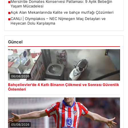
Mersin’de Domates Konservesi Patlaması: 9 Aylık Bebeğin
■
Yaşam Mücadelesi
Açık Alan Mekanlarında Kalite ve bahçe mutfağı Çözümleri
■
CANLI | Olympiakos – NEC Nijmegen Maç Detayları ve
■
Heyecan Dolu Karşılaşma
Güncel
06/08/2026
Bahçelievler’de 4 Katlı Binanın Çökmesi ve Sonrası Güvenlik
Önlemleri
05/08/2026