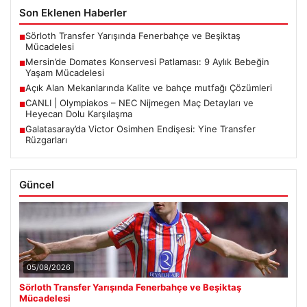
Son Eklenen Haberler
Sörloth Transfer Yarışında Fenerbahçe ve Beşiktaş
■
Mücadelesi
Mersin’de Domates Konservesi Patlaması: 9 Aylık Bebeğin
■
Yaşam Mücadelesi
Açık Alan Mekanlarında Kalite ve bahçe mutfağı Çözümleri
■
CANLI | Olympiakos – NEC Nijmegen Maç Detayları ve
■
Heyecan Dolu Karşılaşma
Galatasaray’da Victor Osimhen Endişesi: Yine Transfer
■
Rüzgarları
Güncel
05/08/2026
Sörloth Transfer Yarışında Fenerbahçe ve Beşiktaş
Mücadelesi