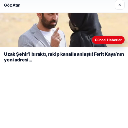
×
Göz Atın
Web sitemizi nasıl kullandığınızı daha iyi anlayabilmek,
Güncel Haberler
deneyiminizi kişiselleştirmek ve geliştirmek amacıyla çerezler
kullanıyoruz.
Çerez Politikamız
Uzak Şehir’i bıraktı, rakip kanalla anlaştı! Ferit Kaya’nın
yeni adresi…
Reddet
Kabul Et
Hastaş Beton
26/05/2026
© 2026 Kripto Para Haberleri
Tercüme Bürosu
|
Malta Dil Okulu
|
lemagrup.com.tr