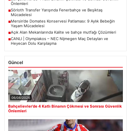
Önlemleri
Sörloth Transfer Yarışında Fenerbahçe ve Beşiktaş
■
Mücadelesi
Mersin’de Domates Konservesi Patlaması: 9 Aylık Bebeğin
■
Yaşam Mücadelesi
Açık Alan Mekanlarında Kalite ve bahçe mutfağı Çözümleri
■
CANLI | Olympiakos – NEC Nijmegen Maç Detayları ve
■
Heyecan Dolu Karşılaşma
Güncel
06/08/2026
Bahçelievler’de 4 Katlı Binanın Çökmesi ve Sonrası Güvenlik
Önlemleri