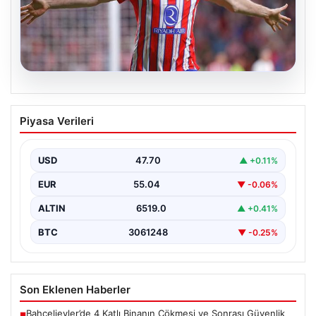
05.08.2026
Sörloth Transfer Yarışında Fenerbahçe
Piyasa Verileri
ve Beşiktaş Mücadelesi
Türkiye'de transfer dönemi yoğun bir rekabet ortamına
sahne olurken, Süper Lig’in iki büyük devi,…
USD
47.70
▲ +0.11%
EUR
55.04
▼ -0.06%
ALTIN
6519.0
▲ +0.41%
BTC
3061248
▼ -0.25%
Son Eklenen Haberler
Bahçelievler’de 4 Katlı Binanın Çökmesi ve Sonrası Güvenlik
■