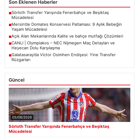
Son Eklenen Haberler
Sörloth Transfer Yarışında Fenerbahçe ve Beşiktaş
■
Mücadelesi
Mersin’de Domates Konservesi Patlaması: 9 Aylık Bebeğin
■
Yaşam Mücadelesi
Açık Alan Mekanlarında Kalite ve bahçe mutfağı Çözümleri
■
CANLI | Olympiakos – NEC Nijmegen Maç Detayları ve
■
Heyecan Dolu Karşılaşma
Galatasaray’da Victor Osimhen Endişesi: Yine Transfer
■
Rüzgarları
Güncel
05/08/2026
Sörloth Transfer Yarışında Fenerbahçe ve Beşiktaş
Mücadelesi