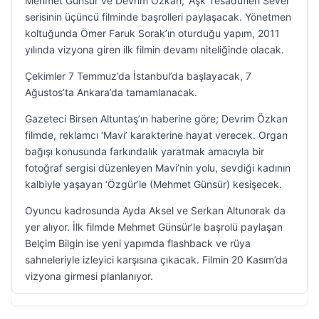
Mehmet Günsür ve Devrim Özkan, ‘Aşk Tesadüfleri Sever’
serisinin üçüncü filminde başrolleri paylaşacak. Yönetmen
koltuğunda Ömer Faruk Sorak’ın oturduğu yapım, 2011
yılında vizyona giren ilk filmin devamı niteliğinde olacak.
Çekimler 7 Temmuz’da İstanbul’da başlayacak, 7
Ağustos’ta Ankara’da tamamlanacak.
Gazeteci Birsen Altuntaş’ın haberine göre; Devrim Özkan
filmde, reklamcı ‘Mavi’ karakterine hayat verecek. Organ
bağışı konusunda farkındalık yaratmak amacıyla bir
fotoğraf sergisi düzenleyen Mavi’nin yolu, sevdiği kadının
kalbiyle yaşayan ‘Özgür’le (Mehmet Günsür) kesişecek.
Oyuncu kadrosunda Ayda Aksel ve Serkan Altunorak da
yer alıyor. İlk filmde Mehmet Günsür’le başrolü paylaşan
Belçim Bilgin ise yeni yapımda flashback ve rüya
sahneleriyle izleyici karşısına çıkacak. Filmin 20 Kasım’da
vizyona girmesi planlanıyor.