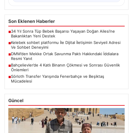
Son Eklenen Haberler
34 Yıl Sonra Tüp Bebek Başarısı Yaşayan Doğan Ailesi’ne
■
Bakanlıktan Yeni Destek
Kelebek sohbet platformu İle Dijital İletişimin Seviyeli Adresi
■
Ve Sohbet Deneyimi
DMM’den Mekke Ortak Savunma Paktı Hakkındaki İddialara
■
Resmi Yanıt
Bahçelievler’de 4 Katlı Binanın Çökmesi ve Sonrası Güvenlik
■
Önlemleri
Sörloth Transfer Yarışında Fenerbahçe ve Beşiktaş
■
Mücadelesi
Güncel