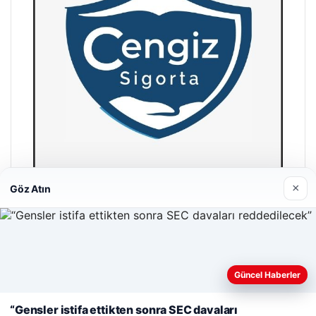
×
Göz Atın
Hastaş Beton
26/05/2026
Güncel Haberler
Web sitemizi nasıl kullandığınızı daha iyi anlayabilmek,
deneyiminizi kişiselleştirmek ve geliştirmek amacıyla çerezler
“Gensler istifa ettikten sonra SEC davaları
kullanıyoruz.
Çerez Politikamız