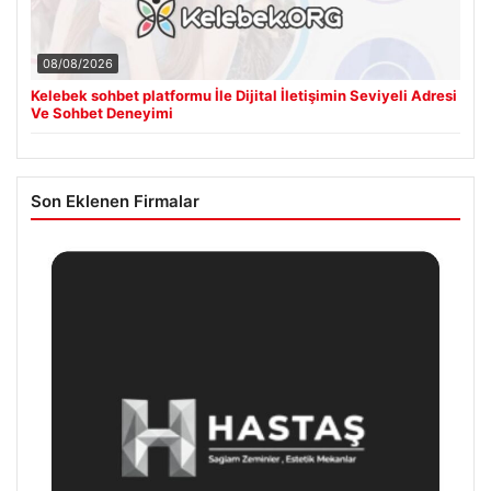
08/08/2026
Kelebek sohbet platformu İle Dijital İletişimin Seviyeli Adresi
Ve Sohbet Deneyimi
Son Eklenen Firmalar