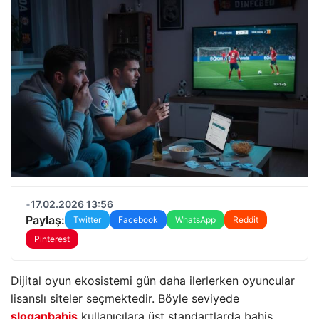
•
17.02.2026 13:56
Paylaş:
Twitter
Facebook
WhatsApp
Reddit
Pinterest
Dijital oyun ekosistemi gün daha ilerlerken oyuncular
lisanslı siteler seçmektedir. Böyle seviyede
sloganbahis
kullanıcılara üst standartlarda bahis