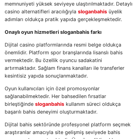
memnuniyeti yüksek seviyeye ulaştırılmaktadır. Detaylı
casino alternatifleri aracılığıyla
sloganbahis
üyelik
adımları oldukça pratik yapıda gerçekleşmektedir.
Onaylı oyun hizmetleri sloganbahis farkı
Dijital casino platformlarında resmi belge oldukça
önemlidir. Platform spor branşlarında lisanslı bahis
vermektedir. Bu özellik oyuncu sadakatini
artırmaktadır. Sağlam finans kanalları ile transferler
kesintisiz yapıda sonuçlanmaktadır.
Oyun kullanıcıları için özel promosyonlar
sağlanabilmektedir. Her bahsedilen fırsatlar
birleştiğinde
sloganbahis
kullanım süreci oldukça
başarılı bahis deneyimi oluşturmaktadır.
Dijital bahis sektöründe profesyonel platform seçmek
araştıranlar amacıyla site gelişmiş seviyede bahis