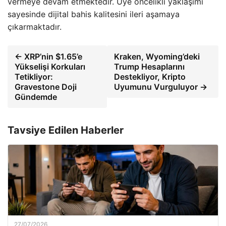
vermeye devam etmektedir. Üye öncelikli yaklaşımı
sayesinde dijital bahis kalitesini ileri aşamaya
çıkarmaktadır.
← XRP’nin $1.65’e
Kraken, Wyoming’deki
Yükselişi Korkuları
Trump Hesaplarını
Tetikliyor:
Destekliyor, Kripto
Gravestone Doji
Uyumunu Vurguluyor →
Gündemde
Tavsiye Edilen Haberler
27/07/2026