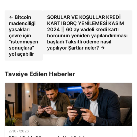
← Bitcoin
SORULAR VE KOŞULLAR KREDİ
madenciliği
KARTI BORÇ YENİLEMESİ KASIM
yasakları
2024 || 60 ay vadeli kredi kartı
çevre için
borcunun yeniden yapılandırılması
“istenmeyen
başladı Taksitli ödeme nasıl
sonuçlara”
yapılıyor Şartlar neler? →
yol açabilir
Tavsiye Edilen Haberler
27/07/2026