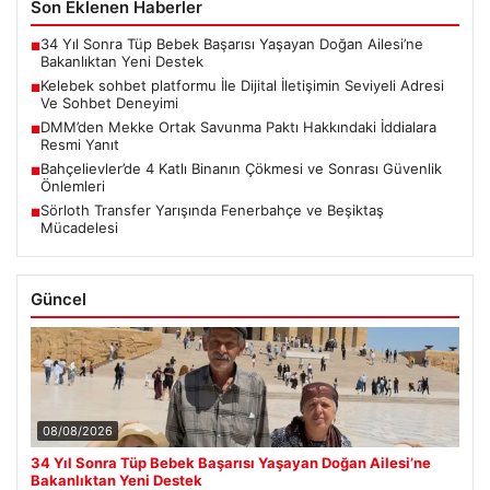
Son Eklenen Haberler
34 Yıl Sonra Tüp Bebek Başarısı Yaşayan Doğan Ailesi’ne
■
Bakanlıktan Yeni Destek
Kelebek sohbet platformu İle Dijital İletişimin Seviyeli Adresi
■
Ve Sohbet Deneyimi
DMM’den Mekke Ortak Savunma Paktı Hakkındaki İddialara
■
Resmi Yanıt
Bahçelievler’de 4 Katlı Binanın Çökmesi ve Sonrası Güvenlik
■
Önlemleri
Sörloth Transfer Yarışında Fenerbahçe ve Beşiktaş
■
Mücadelesi
Güncel
08/08/2026
34 Yıl Sonra Tüp Bebek Başarısı Yaşayan Doğan Ailesi’ne
Bakanlıktan Yeni Destek