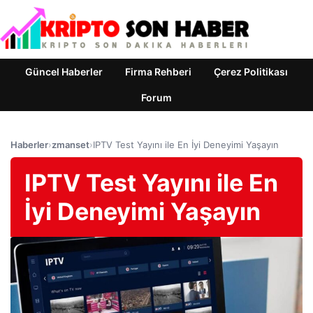
Güncel Haberler
Firma Rehberi
Çerez Politikası
Forum
Haberler
›
zmanset
›
IPTV Test Yayını ile En İyi Deneyimi Yaşayın
IPTV Test Yayını ile En
İyi Deneyimi Yaşayın