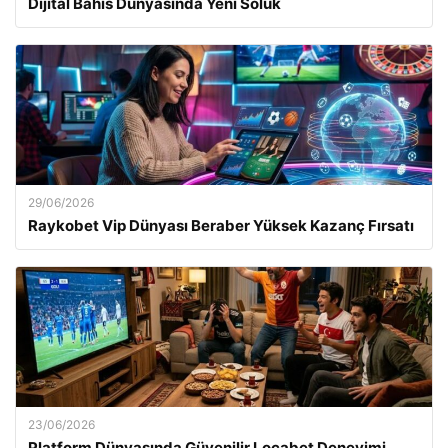
Dijital Bahis Dünyasında Yeni Soluk
29/06/2026
Raykobet Vip Dünyası Beraber Yüksek Kazanç Fırsatı
23/06/2026
Platform Dünyasında Güvenilir Locabet Deneyimi