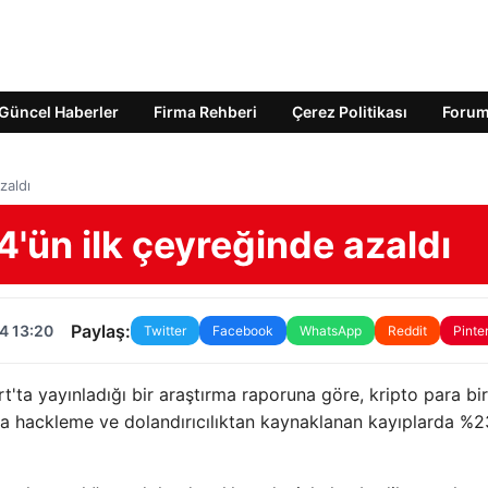
Güncel Haberler
Firma Rehberi
Çerez Politikası
Foru
zaldı
24'ün ilk çeyreğinde azaldı
Paylaş:
4 13:20
Twitter
Facebook
WhatsApp
Reddit
Pinte
'ta yayınladığı bir araştırma raporuna göre, kripto para bir
la hackleme ve dolandırıcılıktan kaynaklanan kayıplarda %2