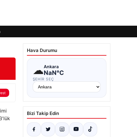
m
Hava Durumu
☁
Ankara
NaN°C
ŞEHIR SEÇ
rest
imi
Bizi Takip Edin
3'lük