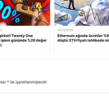
25
10/12/2025
 şirketi Twenty One
Ethereum ağında ücretler %
, işlem gününde %20 değer
düştü: ETH fiyatı tehlikede m
i.
nlar
*
ile işaretlenmişlerdir