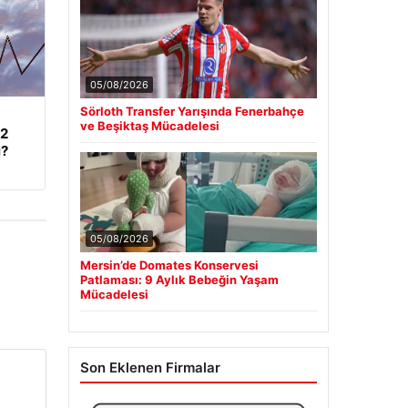
05/08/2026
Sörloth Transfer Yarışında Fenerbahçe
ve Beşiktaş Mücadelesi
62
i?
05/08/2026
Mersin’de Domates Konservesi
Patlaması: 9 Aylık Bebeğin Yaşam
Mücadelesi
Son Eklenen Firmalar