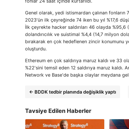
fonlar 24 saat içinde kurtarıldı.
Genel olarak, yedi istismardan çalınan fonların 7
2023'ün ilk çeyreğinde 74 iken bu yıl %17,6 düşü
İlk çeyrekte hacker saldırıları 46 olayda %95,6 (
dolandırıcılık ve suistimal %4,4 (14,7 milyon do
bırakarak en çok hedeflenen zincir konumunu ye
oluşturdu.
Ethereum en çok saldırıya maruz kaldı ve 33 olay
%22'sini temsil eden 12 saldırıya maruz kaldı. A
Network ve Base'de başka olaylar meydana gel
← BDDK tedbir planında değişiklik yaptı
Tavsiye Edilen Haberler