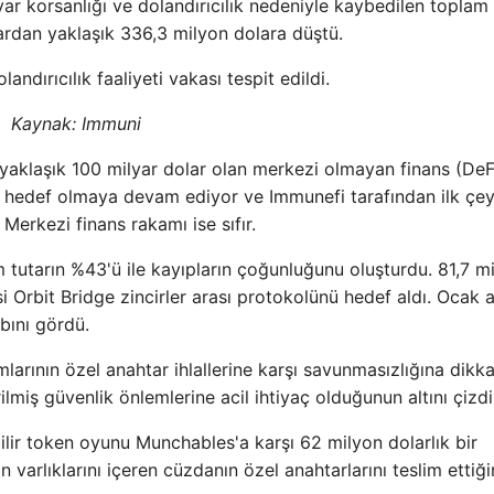
yar korsanlığı ve dolandırıcılık nedeniyle kaybedilen toplam 
ardan yaklaşık 336,3 milyon dolara düştü.
ndırıcılık faaliyeti vakası tespit edildi.
Kaynak: Immuni
yaklaşık 100 milyar dolar olan merkezi olmayan finans (DeF
bir hedef olmaya devam ediyor ve Immunefi tarafından ilk çe
Merkezi finans rakamı ise sıfır.
 tutarın %43'ü ile kayıpların çoğunluğunu oluşturdu. 81,7 m
i Orbit Bridge zincirler arası protokolünü hedef aldı. Ocak a
bını gördü.
arının özel anahtar ihlallerine karşı savunmasızlığına dikka
lmiş güvenlik önlemlerine acil ihtiyaç olduğunun altını çizdi
ebilir token oyunu Munchables'a karşı 62 milyon dolarlık bir
 varlıklarını içeren cüzdanın özel anahtarlarını teslim ettiğ