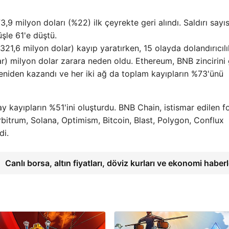
3,9 milyon doları (%22) ilk çeyrekte geri alındı. Saldırı sayı
şle 61'e düştü.
321,6 milyon dolar) kayıp yaratırken, 15 olayda dolandırıcılı
lar) milyon dolar zarara neden oldu. Ethereum, BNB zincirini
niden kazandı ve her iki ağ da toplam kayıpların %73'ünü
 kayıpların %51'ini oluşturdu. BNB Chain, istismar edilen fo
rbitrum, Solana, Optimism, Bitcoin, Blast, Polygon, Conflux
di.
Canlı borsa, altın fiyatları, döviz kurları ve ekonomi haber