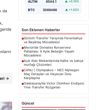
ALTIN
6544.1
▲ +0.74%
tarihinde…
BTC
3069466
▲ +1.02%
sı da
k,
 geride
Son Eklenen Haberler
Sörloth Transfer Yarışında Fenerbahçe
■
ve Beşiktaş Mücadelesi
Mersin’de Domates Konservesi
■
nların
Patlaması: 9 Aylık Bebeğin Yaşam
Mücadelesi
Açık Alan Mekanlarında Kalite ve bahçe
■
mutfağı Çözümleri
CANLI | Olympiakos – NEC Nijmegen
■
Maç Detayları ve Heyecan Dolu
Karşılaşma
leri →
Galatasaray’da Victor Osimhen Endişesi:
■
Yine Transfer Rüzgarları
Güncel