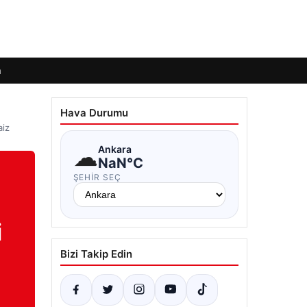
m
Hava Durumu
aiz
☁
Ankara
NaN°C
ŞEHIR SEÇ
i
Bizi Takip Edin