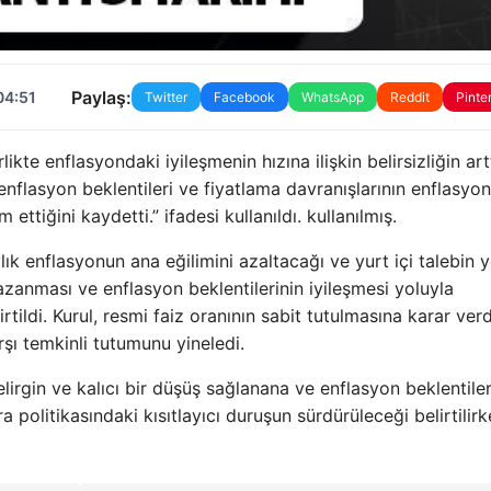
Paylaş:
04:51
Twitter
Facebook
WhatsApp
Reddit
Pinte
kte enflasyondaki iyileşmenin hızına ilişkin belirsizliğin art
, enflasyon beklentileri ve fiyatlama davranışlarının enflasyo
ttiğini kaydetti.” ifadesi kullanıldı. kullanılmış.
lık enflasyonun ana eğilimini azaltacağı ve yurt içi talebin 
azanması ve enflasyon beklentilerinin iyileşmesi yoluyla
tildi. Kurul, resmi faiz oranının sabit tutulmasına karar verd
rşı temkinli tutumunu yineledi.
irgin ve kalıcı bir düşüş sağlanana ve enflasyon beklentiler
politikasındaki kısıtlayıcı duruşun sürdürüleceği belirtilirk