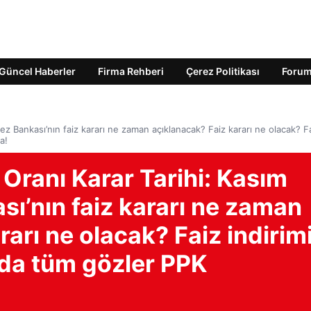
Güncel Haberler
Firma Rehberi
Çerez Politikası
Foru
z Bankası’nın faiz kararı ne zaman açıklanacak? Faiz kararı ne olacak? F
a!
Oranı Karar Tarihi: Kasım
ı’nın faiz kararı ne zaman
arı ne olacak? Faiz indirim
rda tüm gözler PPK