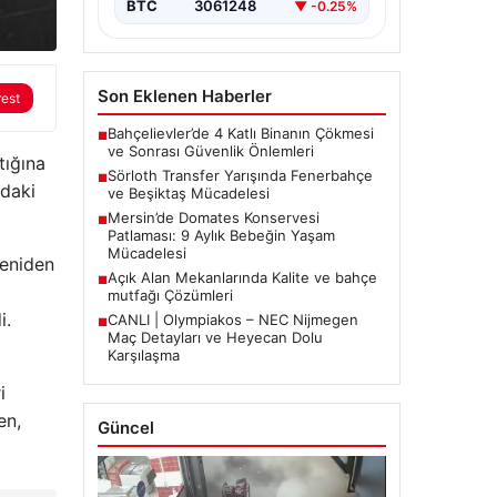
BTC
3061248
▼ -0.25%
Son Eklenen Haberler
rest
Bahçelievler’de 4 Katlı Binanın Çökmesi
■
ve Sonrası Güvenlik Önlemleri
tığına
Sörloth Transfer Yarışında Fenerbahçe
■
ndaki
ve Beşiktaş Mücadelesi
Mersin’de Domates Konservesi
■
Patlaması: 9 Aylık Bebeğin Yaşam
Mücadelesi
yeniden
Açık Alan Mekanlarında Kalite ve bahçe
■
mutfağı Çözümleri
i.
CANLI | Olympiakos – NEC Nijmegen
■
Maç Detayları ve Heyecan Dolu
Karşılaşma
i
en,
Güncel