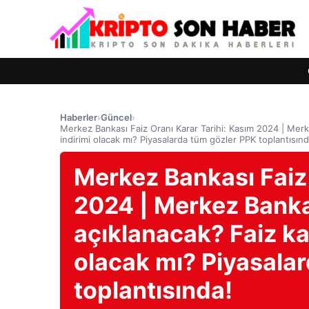
Haberler
›
Güncel
›
Merkez Bankası Faiz Oranı Karar Tarihi: Kasım 2024 | Merke
indirimi olacak mı? Piyasalarda tüm gözler PPK toplantısınd
Merkez Bankası Faiz 
2024 | Merkez Bankas
açıklanacak? Faiz kar
olacak mı? Piyasala
toplantısında!