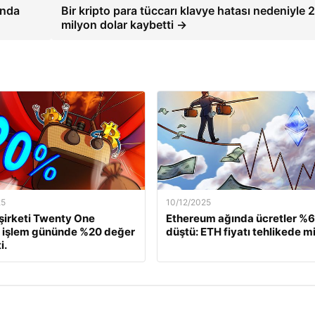
ında
Bir kripto para tüccarı klavye hatası nedeniyle 
milyon dolar kaybetti →
25
10/12/2025
 şirketi Twenty One
Ethereum ağında ücretler %
, işlem gününde %20 değer
düştü: ETH fiyatı tehlikede m
i.