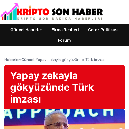
Güncel Haberler
Firma Rehberi
Çerez Politikası
Forum
Haberler
›
Güncel
›
Yapay zekayla gökyüzünde Türk imzası
Yapay zekayla
gökyüzünde Türk
imzası