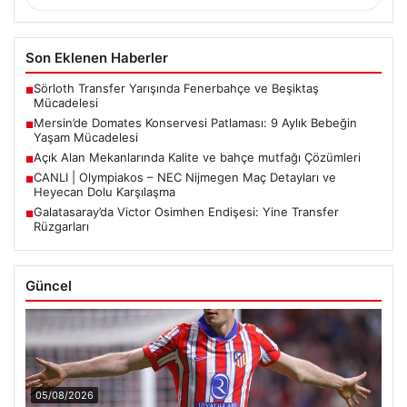
Son Eklenen Haberler
Sörloth Transfer Yarışında Fenerbahçe ve Beşiktaş
■
Mücadelesi
Mersin’de Domates Konservesi Patlaması: 9 Aylık Bebeğin
■
Yaşam Mücadelesi
Açık Alan Mekanlarında Kalite ve bahçe mutfağı Çözümleri
■
CANLI | Olympiakos – NEC Nijmegen Maç Detayları ve
■
Heyecan Dolu Karşılaşma
Galatasaray’da Victor Osimhen Endişesi: Yine Transfer
■
Rüzgarları
Güncel
05/08/2026