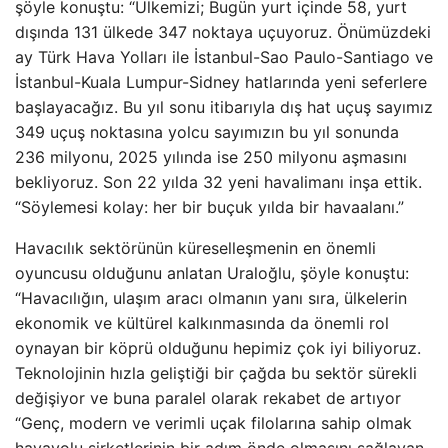
şöyle konuştu: “Ülkemizi; Bugün yurt içinde 58, yurt
dışında 131 ülkede 347 noktaya uçuyoruz. Önümüzdeki
ay Türk Hava Yolları ile İstanbul-Sao Paulo-Santiago ve
İstanbul-Kuala Lumpur-Sidney hatlarında yeni seferlere
başlayacağız. Bu yıl sonu itibarıyla dış hat uçuş sayımız
349 uçuş noktasına yolcu sayımızın bu yıl sonunda
236 milyonu, 2025 yılında ise 250 milyonu aşmasını
bekliyoruz. Son 22 yılda 32 yeni havalimanı inşa ettik.
“Söylemesi kolay: her bir buçuk yılda bir havaalanı.”
Havacılık sektörünün küreselleşmenin en önemli
oyuncusu olduğunu anlatan Uraloğlu, şöyle konuştu:
“Havacılığın, ulaşım aracı olmanın yanı sıra, ülkelerin
ekonomik ve kültürel kalkınmasında da önemli rol
oynayan bir köprü olduğunu hepimiz çok iyi biliyoruz.
Teknolojinin hızla geliştiği bir çağda bu sektör sürekli
değişiyor ve buna paralel olarak rekabet de artıyor
“Genç, modern ve verimli uçak filolarına sahip olmak
havayolu şirketlerinin bir adım önde olmasını sağlayan