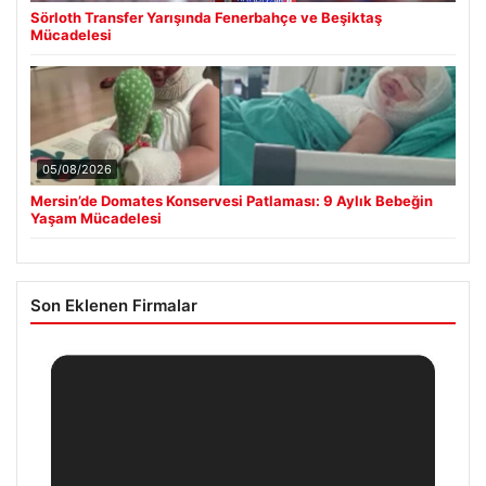
Sörloth Transfer Yarışında Fenerbahçe ve Beşiktaş
Mücadelesi
05/08/2026
Mersin’de Domates Konservesi Patlaması: 9 Aylık Bebeğin
Yaşam Mücadelesi
Son Eklenen Firmalar