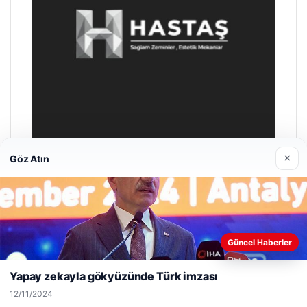
×
Göz Atın
Hastaş Beton
26/05/2026
Web sitemizi nasıl kullandığınızı daha iyi anlayabilmek,
Güncel Haberler
deneyiminizi kişiselleştirmek ve geliştirmek amacıyla çerezler
kullanıyoruz.
Çerez Politikamız
Yapay zekayla gökyüzünde Türk imzası
Reddet
Kabul Et
12/11/2024