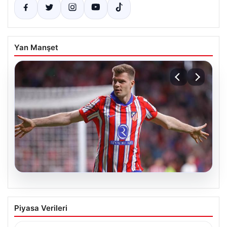
Yan Manşet
05.08.2026
Sörloth Transfer Yarışında Fenerbahçe
Piyasa Verileri
ve Beşiktaş Mücadelesi
Türkiye’de transfer dönemi yoğun bir rekabet ortamına