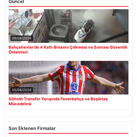
Güncel
06/08/2026
Bahçelievler’de 4 Katlı Binanın Çökmesi ve Sonrası Güvenlik
Önlemleri
05/08/2026
Sörloth Transfer Yarışında Fenerbahçe ve Beşiktaş
Mücadelesi
Son Eklenen Firmalar