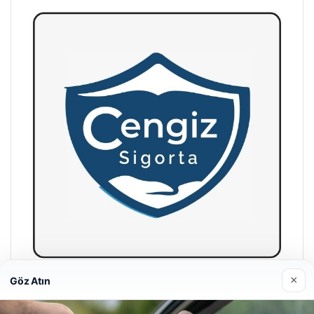
×
Göz Atın
Hastaş Beton
26/05/2026