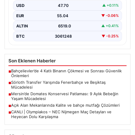
sahne olurken, Süper Lig’in iki büyük devi,…
USD
47.70
▲ +0.11%
EUR
55.04
▼ -0.06%
ALTIN
6519.0
▲ +0.41%
BTC
3061248
▼ -0.25%
Son Eklenen Haberler
Bahçelievler’de 4 Katlı Binanın Çökmesi ve Sonrası Güvenlik
■
Önlemleri
Sörloth Transfer Yarışında Fenerbahçe ve Beşiktaş
■
Mücadelesi
Mersin’de Domates Konservesi Patlaması: 9 Aylık Bebeğin
■
Yaşam Mücadelesi
Açık Alan Mekanlarında Kalite ve bahçe mutfağı Çözümleri
■
CANLI | Olympiakos – NEC Nijmegen Maç Detayları ve
■
Heyecan Dolu Karşılaşma