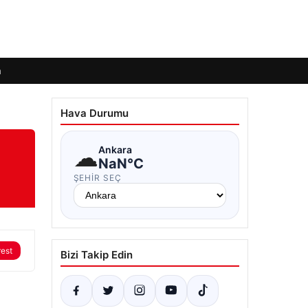
m
Hava Durumu
☁
Ankara
NaN°C
ŞEHIR SEÇ
rest
Bizi Takip Edin