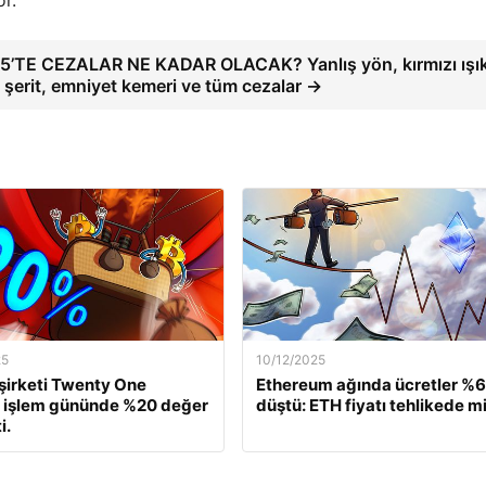
or.
5’TE CEZALAR NE KADAR OLACAK? Yanlış yön, kırmızı ışık
ı şerit, emniyet kemeri ve tüm cezalar →
25
10/12/2025
 şirketi Twenty One
Ethereum ağında ücretler %
, işlem gününde %20 değer
düştü: ETH fiyatı tehlikede m
i.