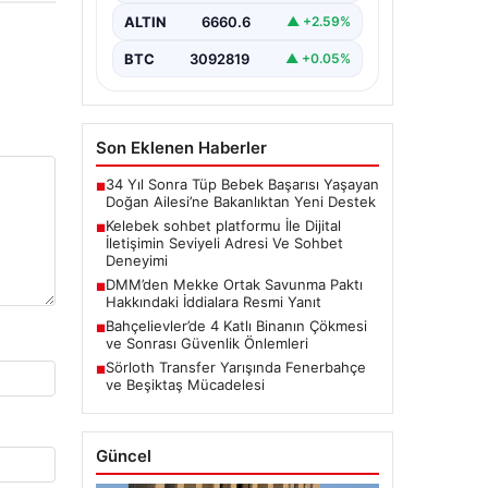
Dijital ortamında insanların seviyeli
bir şekilde iletişim kurması ciddi
ALTIN
6660.6
▲ +2.59%
bir değer barındırmaktadır. Halen
pek…
BTC
3092819
▲ +0.05%
Son Eklenen Haberler
34 Yıl Sonra Tüp Bebek Başarısı Yaşayan
■
Doğan Ailesi’ne Bakanlıktan Yeni Destek
Kelebek sohbet platformu İle Dijital
■
İletişimin Seviyeli Adresi Ve Sohbet
Deneyimi
DMM’den Mekke Ortak Savunma Paktı
■
Hakkındaki İddialara Resmi Yanıt
Bahçelievler’de 4 Katlı Binanın Çökmesi
■
ve Sonrası Güvenlik Önlemleri
Sörloth Transfer Yarışında Fenerbahçe
■
ve Beşiktaş Mücadelesi
Güncel