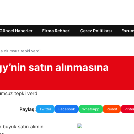
Güncel Haberler
Firma Rehberi
Çerez Politikası
Foru
na olumsuz tepki verdi
gy’nin satın alınmasına
Paylaş:
Twitter
Facebook
WhatsApp
Reddit
Pinte
n büyük satın alımını