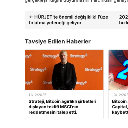
gerçekleştirdiğini duyurmasının ardından geriliy
← HÜRJET’te önemli değişiklik! Füze
202
fırlatma yeteneği geliyor
hızl
Tavsiye Edilen Haberler
11/12/2025
10/12/20
Strateji, Bitcoin ağırlıklı şirketleri
Bitcoin
dışlayan teklifi MSCI’nın
Capital
reddetmesini talep etti.
kaybett