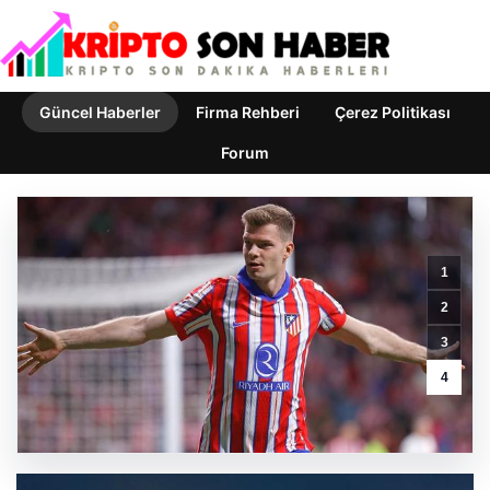
Güncel Haberler
Firma Rehberi
Çerez Politikası
Forum
1
2
3
Galatasaray’da
Victor
4
Osimhen
Endişesi:
Yine