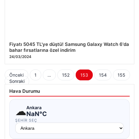
24/03/2024
Fiyatı 5045 TL'ye düştü! Samsung Galaxy Watch 6'da
bahar fırsatlarına özel indirim
24/03/2024
Yazı
Önceki
1
…
152
153
154
155
Sonraki
sayfalaması
Hava Durumu
☁
Ankara
NaN°C