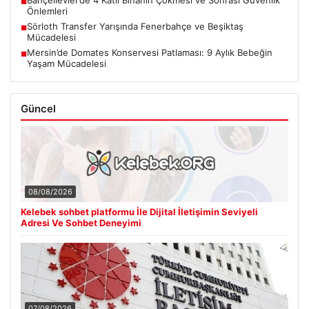
Kelebek sohbet platformu İle Dijital İletişimin Seviyeli Adresi
■
Ve Sohbet Deneyimi
DMM’den Mekke Ortak Savunma Paktı Hakkındaki İddialara
■
Resmi Yanıt
Bahçelievler’de 4 Katlı Binanın Çökmesi ve Sonrası Güvenlik
■
Önlemleri
Sörloth Transfer Yarışında Fenerbahçe ve Beşiktaş
■
Mücadelesi
Mersin’de Domates Konservesi Patlaması: 9 Aylık Bebeğin
■
Yaşam Mücadelesi
Güncel
08/08/2026
Kelebek sohbet platformu İle Dijital İletişimin Seviyeli
Adresi Ve Sohbet Deneyimi