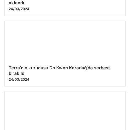
İngiltere'deki Bitcoin operasyonu: 2,5 milyar dolar
aklandı
24/03/2024
Terra'nın kurucusu Do Kwon Karadağ'da serbest
bırakıldı
24/03/2024