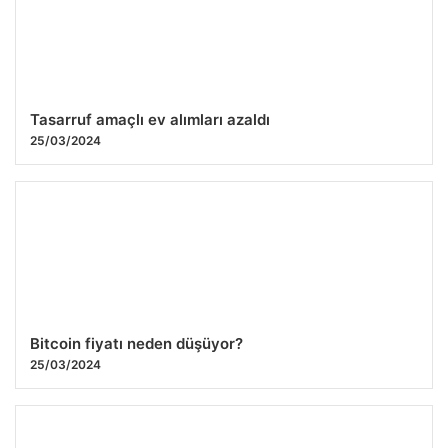
Cristiano Ronaldo, Galatasaray’a rakip oldu!
27.07.2026 09:38
Tasarruf amaçlı ev alımları azaldı
25/03/2024
Bitcoin fiyatı neden düşüyor?
25/03/2024