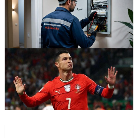
1
2
3
4
5
6
7
8
9
10
Profesyonel Hizmet Cepte Arıza Destekleri
27.07.2026 12:45