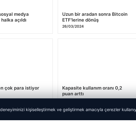
 sosyal medya
Uzun bir aradan sonra Bitcoin
 halka açıldı
ETF'lerine dönüş
4
26/03/2024
n çok para istiyor
Kapasite kullanım oranı 0,2
puan arttı
4
26/03/2024
 deneyiminizi kişiselleştirmek ve geliştirmek amacıyla çerezler kullan
151
152
…
155
Sonraki