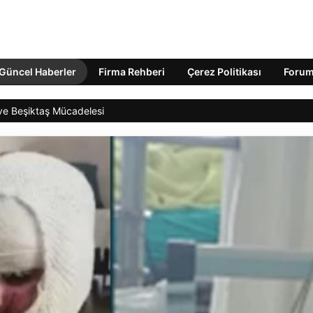
Güncel Haberler
Firma Rehberi
Çerez Politikası
Foru
 ve Beşiktaş Mücadelesi