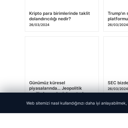
Kripto para birimlerinde taklit
Trump'ın
dolandırıcılığı nedir?
platformu
26/03/2024
26/03/202
Günümüz küresel
SEC bizde
piyasalarında… Jeopolitik
26/03/202
gerilimler nedeniyle petrol
fiyatları düşüyor
Web sitemizi nasıl kullandığınızı daha iyi anlayabilmek,
26/03/2024
Yazı
Önceki
1
…
150