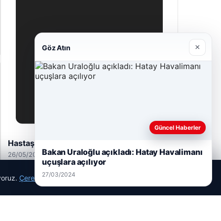
×
Göz Atın
Güncel Haberler
Bulkoon Toptan Ayakkabı
Bakan Uraloğlu açıkladı: Hatay Havalimanı
03/05/2026
uçuşlara açılıyor
27/03/2024
ıyoruz.
Çerez Politikamız
Reddet
Kabul Et