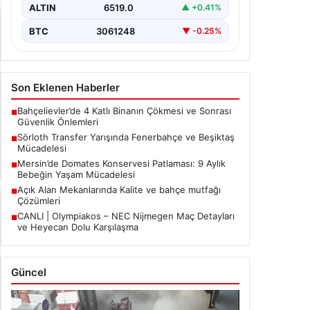
ALTIN
6519.0
▲ +0.41%
BTC
3061248
▼ -0.25%
Son Eklenen Haberler
Bahçelievler’de 4 Katlı Binanın Çökmesi ve Sonrası
■
Güvenlik Önlemleri
Sörloth Transfer Yarışında Fenerbahçe ve Beşiktaş
■
Mücadelesi
Mersin’de Domates Konservesi Patlaması: 9 Aylık
■
Bebeğin Yaşam Mücadelesi
Açık Alan Mekanlarında Kalite ve bahçe mutfağı
■
Çözümleri
CANLI | Olympiakos – NEC Nijmegen Maç Detayları
■
ve Heyecan Dolu Karşılaşma
Güncel