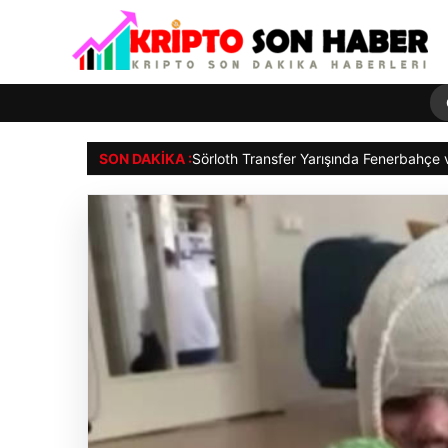
SON DAKIKA :
Sörloth Transfer Yarışında Fenerbahçe