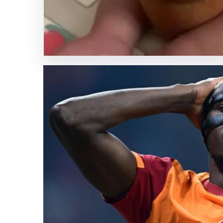
Dikbayır’dan
AKP’ye
Katılım
Açıklaması
SICAK HABER
GÜNCEL HABERLER
0 YORUM
05.08.2026
Mersin’de Domates Kons
Mücadelesi
Mersin’de yaşanan korkutucu bir olay, bir bebeğin h