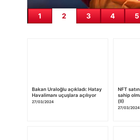
1
2
3
4
5
Bakan Uraloğlu açıkladı: Hatay
NFT satın
Havalimanı uçuşlara açılıyor
sahip olm
(II)
27/03/2024
27/03/2024