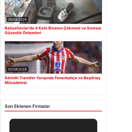
06/08/2026
Bahçelievler’de 4 Katlı Binanın Çökmesi ve Sonrası
Güvenlik Önlemleri
05/08/2026
Sörloth Transfer Yarışında Fenerbahçe ve Beşiktaş
Mücadelesi
Son Eklenen Firmalar