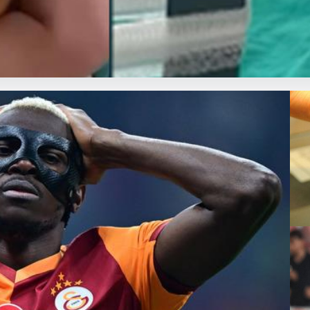
ervesi Patlaması: 9 Aylık Bebe
ayatını derinden etkiledi. 19 Eylül 2023 tarihinde gerçekleşen olayd
2 
26