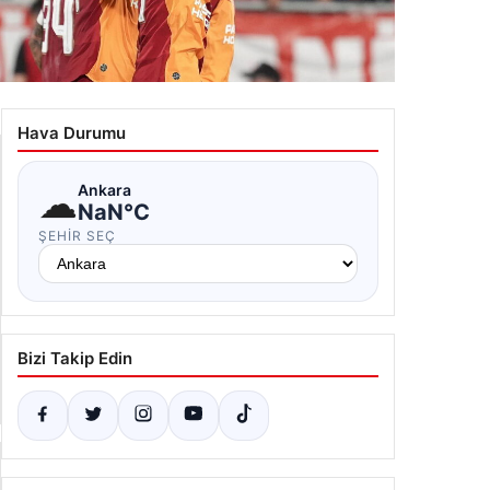
n Armando Güner: ‘Kendimi herkese göstermek
tiyorum’
Hava Durumu
.07.2026 11:38
☁
Ankara
NaN°C
ŞEHIR SEÇ
Bizi Takip Edin