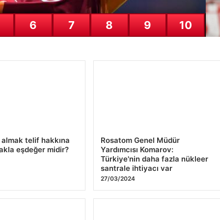
6
7
8
9
10
Ca
is
25
 almak telif hakkına
Rosatom Genel Müdür
akla eşdeğer midir?
Yardımcısı Komarov:
Türkiye'nin daha fazla nükleer
santrale ihtiyacı var
27/03/2024